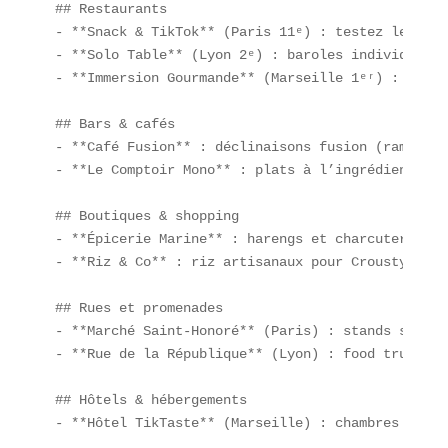
## Restaurants  

- **Snack & TikTok** (Paris 11ᵉ) : testez le Crou
- **Solo Table** (Lyon 2ᵉ) : baroles individuelle
- **Immersion Gourmande** (Marseille 1ᵉʳ) : spect
## Bars & cafés  

- **Café Fusion** : déclinaisons fusion (ramyeon-
- **Le Comptoir Mono** : plats à l’ingrédient vede
## Boutiques & shopping  

- **Épicerie Marine** : harengs et charcuteries m
- **Riz & Co** : riz artisanaux pour Crousty maiso
## Rues et promenades  

- **Marché Saint-Honoré** (Paris) : stands street
- **Rue de la République** (Lyon) : food trucks fu
## Hôtels & hébergements  

- **Hôtel TikTaste** (Marseille) : chambres avec 