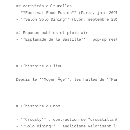
## Activités culturelles  

- **Festival Food Fusion** (Paris, juin 2025).  

- **Salon Solo Dining** (Lyon, septembre 2025).  

## Espaces publics et plein air  

- **Esplanade de la Bastille** : pop-up restauran
---

# L’histoire du lieu

Depuis le **Moyen Âge**, les halles de **Paris** 
---

# L’histoire du nom

- **Crousty** : contraction de “croustillant” + s
- **Solo dining** : anglicisme valorisant l’expér