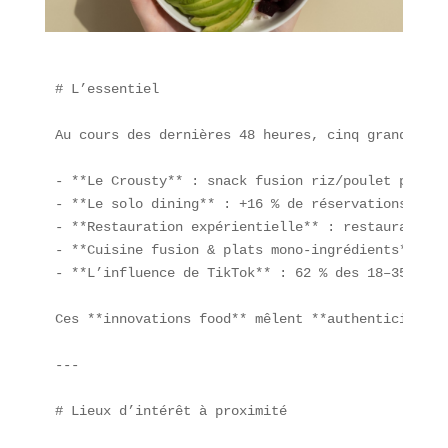
# L’essentiel

Au cours des dernières 48 heures, cinq grandes **
- **Le Crousty** : snack fusion riz/poulet pané/s
- **Le solo dining** : +16 % de réservations indi
- **Restauration expérientielle** : restaurants m
- **Cuisine fusion & plats mono-ingrédients** : d
- **L’influence de TikTok** : 62 % des 18–35 ans 
Ces **innovations food** mêlent **authenticité**,
---

# Lieux d’intérêt à proximité
