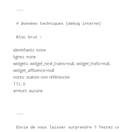
---

# Données techniques (debug interne)

Bloc brut :  
identifiants: none
lignes: none
widgets: widget_next_trains=null, widget_trafic=null,
widget_affluence=null
notes: station non référencée
TTL: 0
erreurs: aucune
---

Envie de vous laisser surprendre ? Testez ces **t