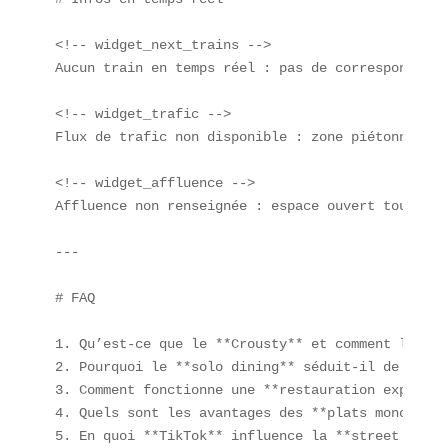
<!-- widget_next_trains -->

Aucun train en temps réel : pas de correspondance
<!-- widget_trafic -->

Flux de trafic non disponible : zone piétonne.

<!-- widget_affluence -->

Affluence non renseignée : espace ouvert toute la
---

# FAQ

1. Qu’est-ce que le **Crousty** et comment le pré
2. Pourquoi le **solo dining** séduit-il de plus 
3. Comment fonctionne une **restauration expérien
4. Quels sont les avantages des **plats mono-ingr
5. En quoi **TikTok** influence la **street food**