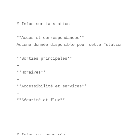
---

# Infos sur la station

**Accès et correspondances**  

Aucune donnée disponible pour cette “station gast
**Sorties principales**  

–  

**Horaires**  

–  

**Accessibilité et services**  

–  

**Sécurité et flux**  

–  

---

# Infos en temps réel
