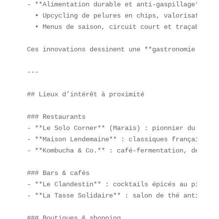
- **Alimentation durable et anti-gaspillage**  

  • Upcycling de pelures en chips, valorisation d
  • Menus de saison, circuit court et traçabilité
Ces innovations dessinent une **gastronomie consc
---

## Lieux d’intérêt à proximité

### Restaurants  

- **Le Solo Corner** (Marais) : pionnier du Solo 
- **Maison Lendemaine** : classiques français en 
- **Kombucha & Co.** : café-fermentation, dégusta
### Bars & cafés  

- **Le Clandestin** : cocktails épicés au piment 
- **La Tasse Solidaire** : salon de thé anti-gaspi
### Boutiques & shopping  
