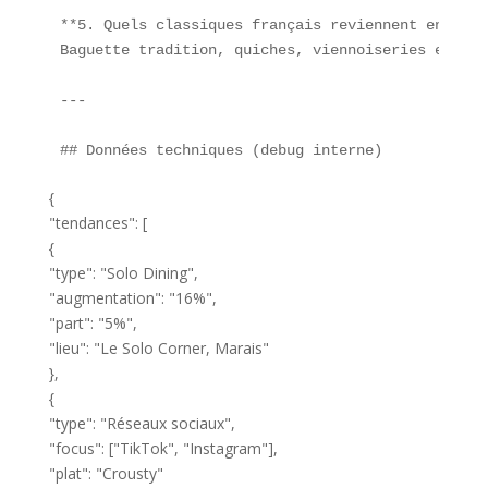
**5. Quels classiques français reviennent en livr
Baguette tradition, quiches, viennoiseries et pât
---

{
"tendances": [
{
"type": "Solo Dining",
"augmentation": "16%",
"part": "5%",
"lieu": "Le Solo Corner, Marais"
},
{
"type": "Réseaux sociaux",
"focus": ["TikTok", "Instagram"],
"plat": "Crousty"