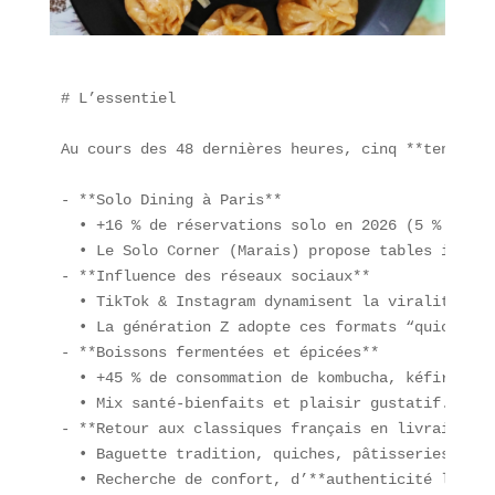
# L’essentiel

Au cours des 48 dernières heures, cinq **tendance
- **Solo Dining à Paris**  

  • +16 % de réservations solo en 2026 (5 % du tot
  • Le Solo Corner (Marais) propose tables indivi
- **Influence des réseaux sociaux**  

  • TikTok & Instagram dynamisent la viralité des
  • La génération Z adopte ces formats “quick con
- **Boissons fermentées et épicées**  

  • +45 % de consommation de kombucha, kéfir et s
  • Mix santé-bienfaits et plaisir gustatif.  

- **Retour aux classiques français en livraison** 
  • Baguette tradition, quiches, pâtisseries via 
  • Recherche de confort, d’**authenticité locale*