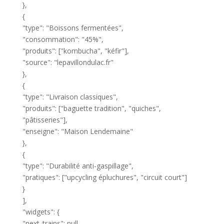
},
{
"type": "Boissons fermentées",
"consommation": "45%",
"produits": ["kombucha", "kéfir"],
"source": "lepavillondulac.fr"
},
{
"type": "Livraison classiques",
"produits": ["baguette tradition", "quiches",
"pâtisseries"],
"enseigne": "Maison Lendemaine"
},
{
"type": "Durabilité anti-gaspillage",
"pratiques": ["upcycling épluchures", "circuit court"]
}
],
"widgets": {
"next_trains": null,