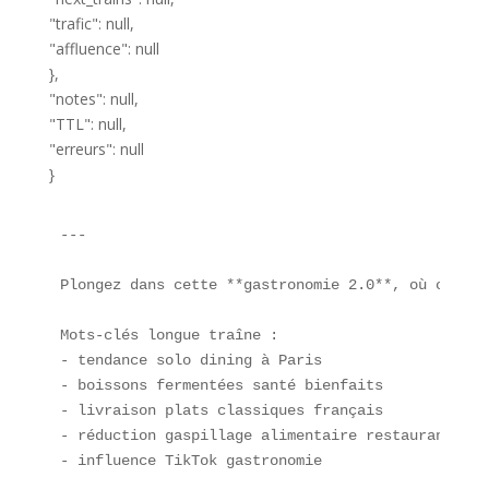
"trafic": null,
"affluence": null
},
"notes": null,
"TTL": null,
"erreurs": null
}
---

Plongez dans cette **gastronomie 2.0**, où chaque
Mots-clés longue traîne :  

- tendance solo dining à Paris  

- boissons fermentées santé bienfaits  

- livraison plats classiques français  

- réduction gaspillage alimentaire restaurant  

- influence TikTok gastronomie  