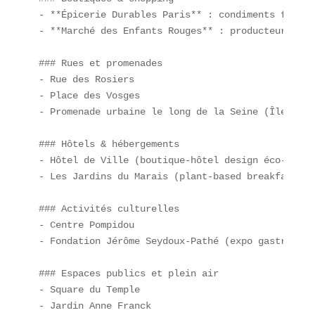
- **Épicerie Durables Paris** : condiments fermen
- **Marché des Enfants Rouges** : producteurs loc
### Rues et promenades  

- Rue des Rosiers  

- Place des Vosges  

- Promenade urbaine le long de la Seine (Île Saint
### Hôtels & hébergements  

- Hôtel de Ville (boutique-hôtel design éco-respo
- Les Jardins du Marais (plant-based breakfast inc
### Activités culturelles  

- Centre Pompidou  

- Fondation Jérôme Seydoux-Pathé (expo gastronomi
### Espaces publics et plein air  

- Square du Temple  

- Jardin Anne Franck  
