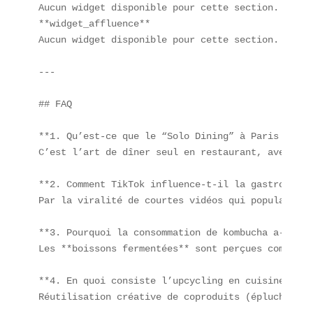
Aucun widget disponible pour cette section.  

**widget_affluence**  

Aucun widget disponible pour cette section.  

---

## FAQ

**1. Qu’est-ce que le “Solo Dining” à Paris ?**  

C’est l’art de dîner seul en restaurant, avec des
**2. Comment TikTok influence-t-il la gastronomie 
Par la viralité de courtes vidéos qui popularisen
**3. Pourquoi la consommation de kombucha a-t-ell
Les **boissons fermentées** sont perçues comme bé
**4. En quoi consiste l’upcycling en cuisine ?**  
Réutilisation créative de coproduits (épluchures,