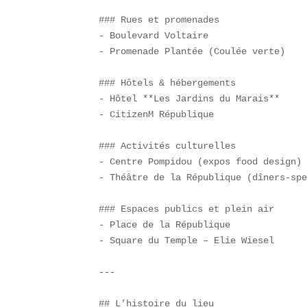
### Rues et promenades  

- Boulevard Voltaire  

- Promenade Plantée (Coulée verte)  

### Hôtels & hébergements  

- Hôtel **Les Jardins du Marais**  

- CitizenM République  

### Activités culturelles  

- Centre Pompidou (expos food design) 
- Théâtre de la République (dîners-spe
### Espaces publics et plein air  

- Place de la République  

- Square du Temple – Elie Wiesel  

---

## L’histoire du lieu  
