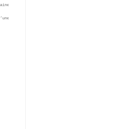
aine dans le top 50 mondial Deliveroo.  

’une quête d’authenticité.
