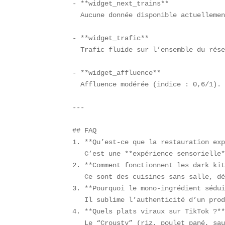
- **widget_next_trains**  

  Aucune donnée disponible actuellemen
- **widget_trafic**  

  Trafic fluide sur l’ensemble du rése
- **widget_affluence**  

  Affluence modérée (indice : 0,6/1).

---

## FAQ  

1. **Qu’est-ce que la restauration exp
   C’est une **expérience sensorielle*
2. **Comment fonctionnent les dark kit
   Ce sont des cuisines sans salle, dé
3. **Pourquoi le mono-ingrédient sédui
   Il sublime l’authenticité d’un prod
4. **Quels plats viraux sur TikTok ?**
   Le “Crousty” (riz, poulet pané, sau