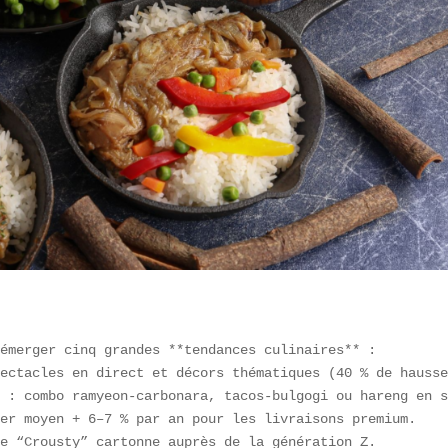
émerger cinq grandes **tendances culinaires** :  

ectacles en direct et décors thématiques (40 % de hausse
 : combo ramyeon-carbonara, tacos-bulgogi ou hareng en s
er moyen + 6–7 % par an pour les livraisons premium.  

e “Crousty” cartonne auprès de la génération Z.  
