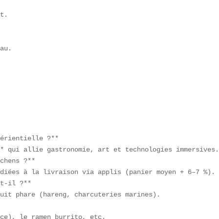
t.  

au.  

érientielle ?**  

* qui allie gastronomie, art et technologies immersives.
chens ?**  

diées à la livraison via applis (panier moyen + 6–7 %). 
t-il ?**  

uit phare (hareng, charcuteries marines).  

  

ce), le ramen burrito, etc.  
