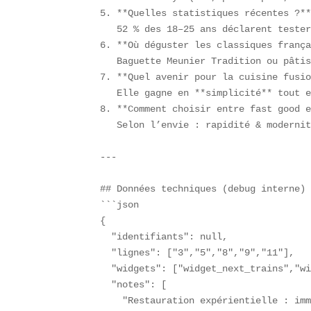
5. **Quelles statistiques récentes ?**
   52 % des 18–25 ans déclarent tester
6. **Où déguster les classiques frança
   Baguette Meunier Tradition ou pâtis
7. **Quel avenir pour la cuisine fusio
   Elle gagne en **simplicité** tout e
8. **Comment choisir entre fast good e
   Selon l’envie : rapidité & modernit
---

## Données techniques (debug interne) 
```json

{

  "identifiants": null,

  "lignes": ["3","5","8","9","11"],

  "widgets": ["widget_next_trains","wi
  "notes": [

    "Restauration expérientielle : imm