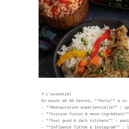
# L’essentiel  

En moins de 48 heures, **Paris** a vu 
- **Restauration expérientielle** : sp
- **Cuisine fusion & mono-ingrédient**
- **Fast good & dark kitchens** : pani
- **Influence TikTok & Instagram** : l