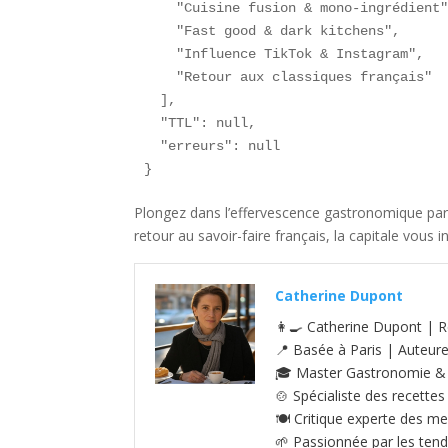
    "Cuisine fusion & mono-ingrédient"
    "Fast good & dark kitchens",

    "Influence TikTok & Instagram",

    "Retour aux classiques français"

  ],

  "TTL": null,

  "erreurs": null

}
Plongez dans l’effervescence gastronomique pari
retour au savoir-faire français, la capitale vous i
Catherine Dupont
👩‍🍳 Catherine Dupont | R
📍 Basée à Paris | Auteur
🎓 Master Gastronomie & S
🍲 Spécialiste des recettes
🍽️ Critique experte des me
🌱 Passionnée par les tenda