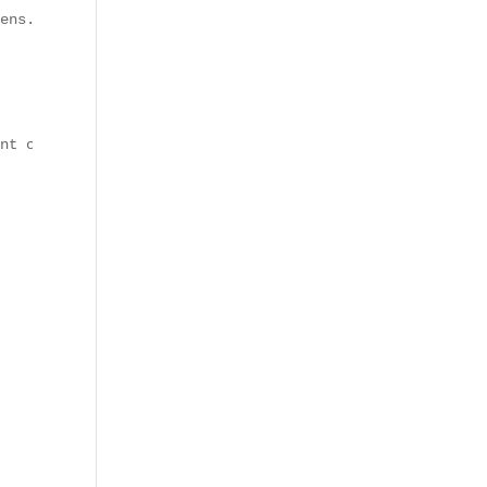
ens. Jadis croisée des grands boulevards, elle s’est mué
nt central, érigé en 1883, symbolise la défense des droi