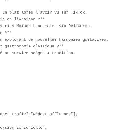
  

 un plat après l’avoir vu sur TikTok.  

is en livraison ?**  

series Maison Lendemaine via Deliveroo.  

n ?**  

n explorant de nouvelles harmonies gustatives.  

t gastronomie classique ?**  

é ou service soigné & tradition.

 

dget_trafic","widget_affluence"],

ersion sensorielle",
