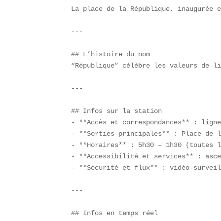
La place de la République, inaugurée e
---

## L’histoire du nom  

“République” célèbre les valeurs de li
---

## Infos sur la station  

- **Accès et correspondances** : ligne
- **Sorties principales** : Place de l
- **Horaires** : 5h30 – 1h30 (toutes l
- **Accessibilité et services** : asce
- **Sécurité et flux** : vidéo-surveil
---

## Infos en temps réel  
