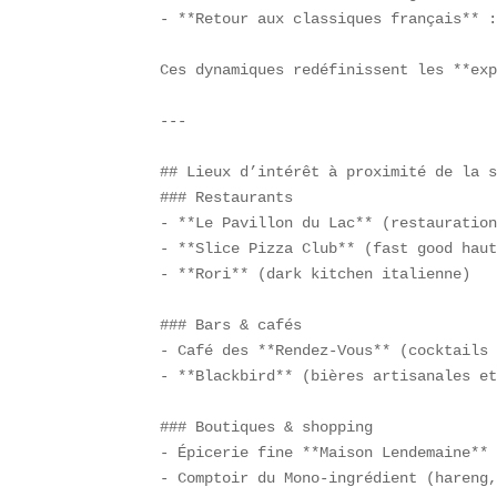
- **Retour aux classiques français** :
Ces dynamiques redéfinissent les **exp
---

## Lieux d’intérêt à proximité de la s
### Restaurants  

- **Le Pavillon du Lac** (restauration
- **Slice Pizza Club** (fast good haut
- **Rori** (dark kitchen italienne)  

### Bars & cafés  

- Café des **Rendez-Vous** (cocktails 
- **Blackbird** (bières artisanales et
### Boutiques & shopping  

- Épicerie fine **Maison Lendemaine** 
- Comptoir du Mono-ingrédient (hareng,