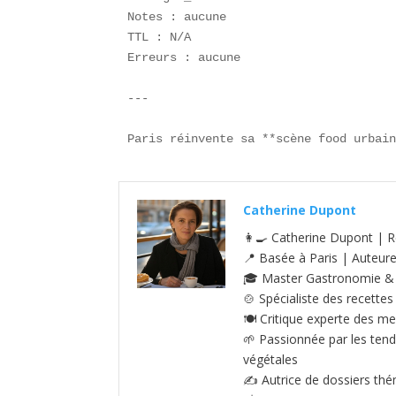
Notes : aucune  

TTL : N/A  

Erreurs : aucune  

---

Paris réinvente sa **scène food urbai
Catherine Dupont
👩‍🍳 Catherine Dupont | R
📍 Basée à Paris | Auteur
🎓 Master Gastronomie & S
🍲 Spécialiste des recettes
🍽️ Critique experte des me
🌱 Passionnée par les tenda
végétales
✍️ Autrice de dossiers thé