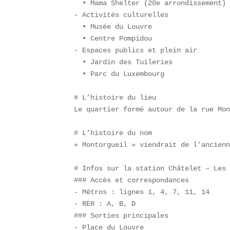
  • Mama Shelter (20e arrondissement) 
- Activités culturelles  

  • Musée du Louvre  

  • Centre Pompidou  

- Espaces publics et plein air  

  • Jardin des Tuileries  

  • Parc du Luxembourg  

# L’histoire du lieu  

Le quartier formé autour de la rue Mon
# L’histoire du nom  

« Montorgueil » viendrait de l’ancienn
# Infos sur la station Châtelet – Les 
### Accès et correspondances  

- Métros : lignes 1, 4, 7, 11, 14  

- RER : A, B, D  

### Sorties principales  

- Place du Louvre  
