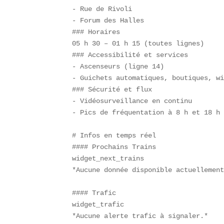
- Rue de Rivoli  

- Forum des Halles  

### Horaires  

05 h 30 – 01 h 15 (toutes lignes)  

### Accessibilité et services  

- Ascenseurs (ligne 14)  

- Guichets automatiques, boutiques, wi
### Sécurité et flux  

- Vidéosurveillance en continu  

- Pics de fréquentation à 8 h et 18 h 
# Infos en temps réel  

#### Prochains Trains  

widget_next_trains  

*Aucune donnée disponible actuellement
#### Trafic  

widget_trafic  

*Aucune alerte trafic à signaler.*  
