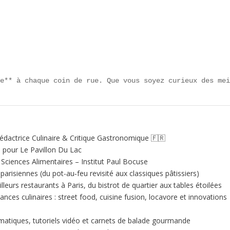
ne** à chaque coin de rue. Que vous soyez curieux des me
édactrice Culinaire & Critique Gastronomique 🇫🇷
e pour Le Pavillon Du Lac
ciences Alimentaires – Institut Paul Bocuse
 parisiennes (du pot-au‑feu revisité aux classiques pâtissiers)
illeurs restaurants à Paris, du bistrot de quartier aux tables étoilées
nces culinaires : street food, cuisine fusion, locavore et innovations
matiques, tutoriels vidéo et carnets de balade gourmande