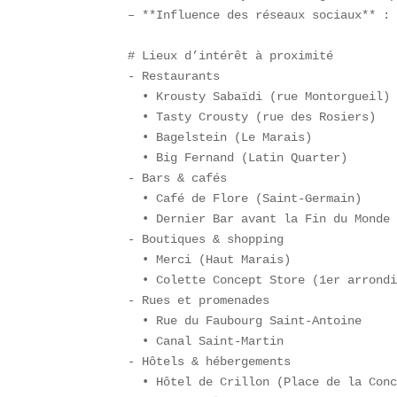
– **Influence des réseaux sociaux** : 
# Lieux d’intérêt à proximité  

- Restaurants  

  • Krousty Sabaïdi (rue Montorgueil) 
  • Tasty Crousty (rue des Rosiers)  

  • Bagelstein (Le Marais)  

  • Big Fernand (Latin Quarter)  

- Bars & cafés  

  • Café de Flore (Saint-Germain)  

  • Dernier Bar avant la Fin du Monde 
- Boutiques & shopping  

  • Merci (Haut Marais)  

  • Colette Concept Store (1er arrondi
- Rues et promenades  

  • Rue du Faubourg Saint-Antoine  

  • Canal Saint-Martin  

- Hôtels & hébergements  

  • Hôtel de Crillon (Place de la Conc