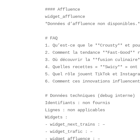
#### Affluence  

widget_affluence  

*Données d’affluence non disponibles.*
# FAQ  

1. Qu’est-ce que le **Crousty** et pou
2. Comment la tendance **Fast-Good** r
3. Où découvrir la **fusion culinaire*
4. Quelles recettes « **Swicy** » ont 
5. Quel rôle jouent TikTok et Instagra
6. Comment ces innovations influencent
# Données techniques (debug interne)  
Identifiants : non fournis  

Lignes : non applicables  

Widgets :  

- widget_next_trains : –  

- widget_trafic : –  

- widget_affluence : –  
