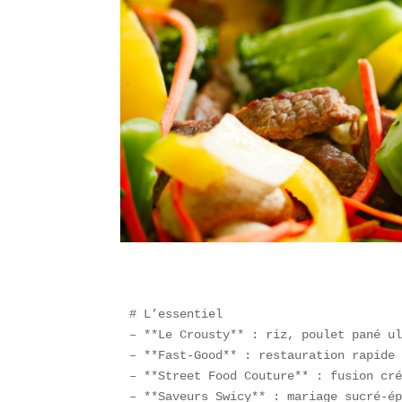
# L’essentiel  

– **Le Crousty** : riz, poulet pané ul
– **Fast-Good** : restauration rapide 
– **Street Food Couture** : fusion cré
– **Saveurs Swicy** : mariage sucré-ép