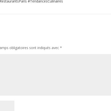
RestaurantsParis #TendancesCulinaires
amps obligatoires sont indiqués avec
*