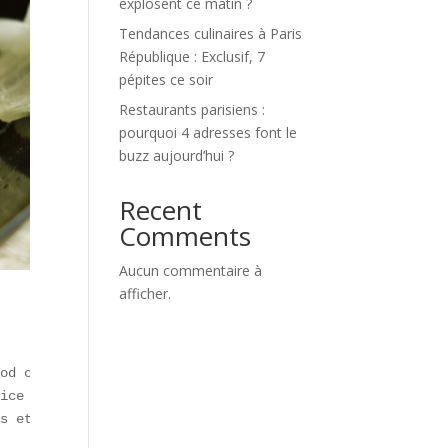
explosent ce matin ?
Tendances culinaires à Paris
République : Exclusif, 7
pépites ce soir
Restaurants parisiens :
pourquoi 4 adresses font le
buzz aujourd’hui ?
Recent
Comments
Aucun commentaire à
afficher.
od couture » devenue virale sur TikTok.  

ice express et ingrédients bio.  

s et à Montmartre.  

  
