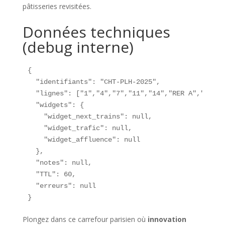
pâtisseries revisitées.
Données techniques
(debug interne)
{

  "identifiants": "CHT-PLH-2025",

  "lignes": ["1","4","7","11","14","RER A","RER B
  "widgets": {

    "widget_next_trains": null,

    "widget_trafic": null,

    "widget_affluence": null

  },

  "notes": null,

  "TTL": 60,

  "erreurs": null

}
Plongez dans ce carrefour parisien où
innovation