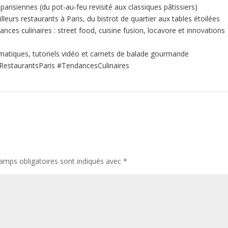
 parisiennes (du pot-au‑feu revisité aux classiques pâtissiers)
illeurs restaurants à Paris, du bistrot de quartier aux tables étoilées
nces culinaires : street food, cuisine fusion, locavore et innovations
matiques, tutoriels vidéo et carnets de balade gourmande
RestaurantsParis #TendancesCulinaires
amps obligatoires sont indiqués avec
*