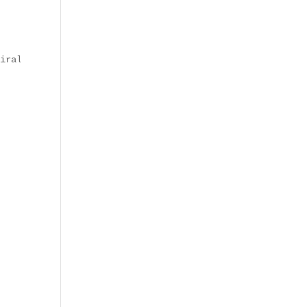
iral sur TikTok, devenu symbole de la **restauration rap