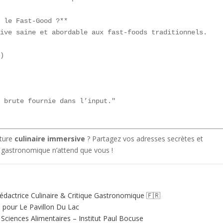
 le Fast-Good ?**  

ive saine et abordable aux fast-foods traditionnels.

)

 brute fournie dans l’input."

nture
culinaire immersive
? Partagez vos adresses secrètes et
e gastronomique n’attend que vous !
édactrice Culinaire & Critique Gastronomique 🇫🇷
e pour Le Pavillon Du Lac
ciences Alimentaires – Institut Paul Bocuse