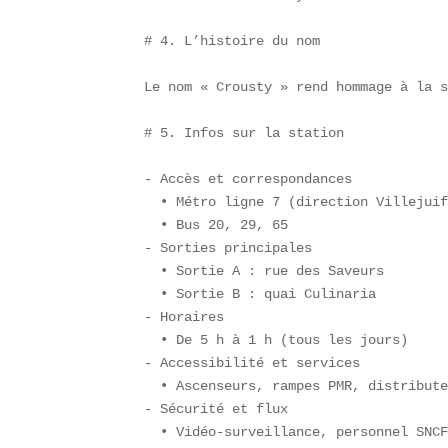
# 4. L’histoire du nom

Le nom « Crousty » rend hommage à la s
# 5. Infos sur la station

- Accès et correspondances  

  • Métro ligne 7 (direction Villejuif
  • Bus 20, 29, 65  

- Sorties principales  

  • Sortie A : rue des Saveurs  

  • Sortie B : quai Culinaria  

- Horaires  

  • De 5 h à 1 h (tous les jours)  

- Accessibilité et services  

  • Ascenseurs, rampes PMR, distribute
- Sécurité et flux  

  • Vidéo-surveillance, personnel SNCF