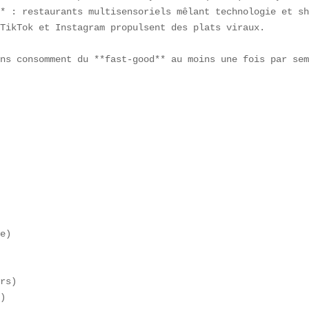
* : restaurants multisensoriels mêlant technologie et sh
TikTok et Instagram propulsent des plats viraux.  

ns consomment du **fast-good** au moins une fois par sem


 

e)

rs)  

)
