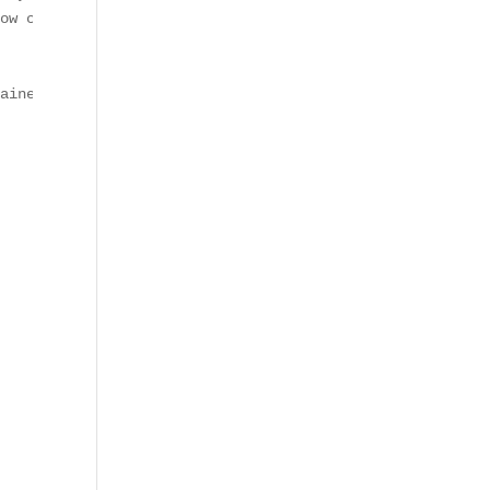
ow cooking.  

aine. Ces **expériences culinaires multisensorielles** f