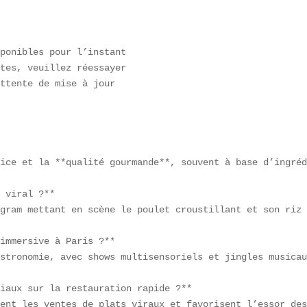
ponibles pour l’instant  

tes, veuillez réessayer  

ttente de mise à jour  

ice et la **qualité gourmande**, souvent à base d’ingréd
 viral ?**  

gram mettant en scène le poulet croustillant et son riz 
immersive à Paris ?**  

stronomie, avec shows multisensoriels et jingles musicau
iaux sur la restauration rapide ?**  

ent les ventes de plats viraux et favorisent l’essor des