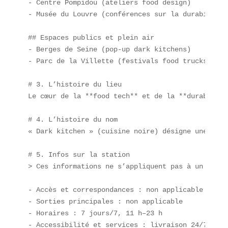
- Centre Pompidou (ateliers food design)  

- Musée du Louvre (conférences sur la durabilité 
## Espaces publics et plein air  

- Berges de Seine (pop-up dark kitchens)  

- Parc de la Villette (festivals food trucks)

# 3. L’histoire du lieu  

Le cœur de la **food tech** et de la **durabilité
# 4. L’histoire du nom  

« Dark kitchen » (cuisine noire) désigne une cuis
# 5. Infos sur la station  

> Ces informations ne s’appliquent pas à un résea
- Accès et correspondances : non applicable  

- Sorties principales : non applicable  

- Horaires : 7 jours/7, 11 h–23 h  

- Accessibilité et services : livraison 24/7, cli