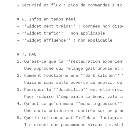
- Sécurité et flux : pics de commandes à 12 h et 1
# 6. Infos en temps réel  

- **widget_next_trains** : données non disponible
- **widget_trafic** : non applicable  

- **widget_affluence** : non applicable  

# 7. FAQ  

1. Qu’est-ce que la **restauration expérientielle*
   Une approche qui mélange gastronomie et specta
2. Comment fonctionne une **dark kitchen** ?  

   Cuisine sans salle ouverte au public, optimisé
3. Pourquoi la **durabilité** est-elle cruciale e
   Pour réduire l’empreinte carbone, valoriser le
4. Qu’est-ce qu’un menu **mono-ingrédient** ?  

   Une carte entièrement centrée sur un produit u
5. Quelle influence ont TikTok et Instagram sur l
   Ils créent des phénomènes viraux (smash burger