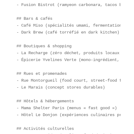
- Fusion Bistrot (ramyeon carbonara, tacos bulgogi
## Bars & cafés  

- Café Miso (spécialités umami, fermentation maiso
- Dark Brew (café torréfié en dark kitchen)  

## Boutiques & shopping  

- La Recharge (zéro déchet, produits locaux de Se
- Épicerie Yvelines Verte (mono-ingrédient, charc
## Rues et promenades  

- Rue Montorgueil (food court, street-food fusion)
- Le Marais (concept stores durables)  

## Hôtels & hébergements  

- Mama Shelter Paris (menus « fast good »)  

- Hôtel Le Donjon (expériences culinaires privées)
## Activités culturelles  
