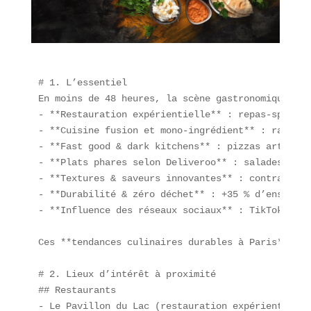
# 1. L’essentiel  

En moins de 48 heures, la scène gastronomique par
- **Restauration expérientielle** : repas-spectac
- **Cuisine fusion et mono-ingrédient** : ramyeon
- **Fast good & dark kitchens** : pizzas artisana
- **Plats phares selon Deliveroo** : salades pers
- **Textures & saveurs innovantes** : contrastes 
- **Durabilité & zéro déchet** : +35 % d’enseigne
- **Influence des réseaux sociaux** : TikTok et I
Ces **tendances culinaires durables à Paris** tra
# 2. Lieux d’intérêt à proximité  

## Restaurants  

- Le Pavillon du Lac (restauration expérientielle