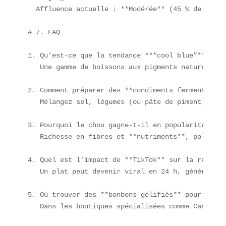
  Affluence actuelle : **Modérée** (45 % de capaci
# 7. FAQ

1. Qu’est-ce que la tendance **“cool blue”** ?  

   Une gamme de boissons aux pigments naturels bl
2. Comment préparer des **condiments fermentés** 
   Mélangez sel, légumes (ou pâte de piment), lai
3. Pourquoi le chou gagne-t-il en popularité ?  

   Richesse en fibres et **nutriments**, polyvale
4. Quel est l’impact de **TikTok** sur la restaur
   Un plat peut devenir viral en 24 h, générant +
5. Où trouver des **bonbons gélifiés** pour décor
   Dans les boutiques spécialisées comme Candy St