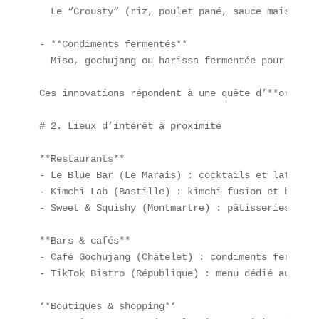
  Le “Crousty” (riz, poulet pané, sauce maison) e
- **Condiments fermentés**  

  Miso, gochujang ou harissa fermentée pour un um
Ces innovations répondent à une quête d’**origina
# 2. Lieux d’intérêt à proximité

**Restaurants**  

- Le Blue Bar (Le Marais) : cocktails et lattes “
- Kimchi Lab (Bastille) : kimchi fusion et bok ch
- Sweet & Squishy (Montmartre) : pâtisseries déco
**Bars & cafés**  

- Café Gochujang (Châtelet) : condiments fermenté
- TikTok Bistro (République) : menu dédié aux pla
**Boutiques & shopping**  
