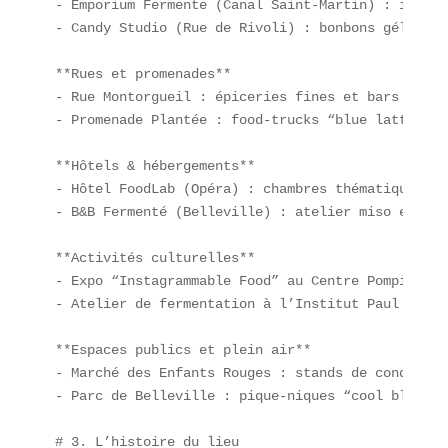
- Emporium Fermente (Canal Saint-Martin) : ingréd
- Candy Studio (Rue de Rivoli) : bonbons gélifiés 
**Rues et promenades**  

- Rue Montorgueil : épiceries fines et bars à con
- Promenade Plantée : food-trucks “blue latte”

**Hôtels & hébergements**  

- Hôtel FoodLab (Opéra) : chambres thématiques “t
- B&B Fermenté (Belleville) : atelier miso et goc
**Activités culturelles**  

- Expo “Instagrammable Food” au Centre Pompidou  

- Atelier de fermentation à l’Institut Paul Bocuse
**Espaces publics et plein air**  

- Marché des Enfants Rouges : stands de condiment
- Parc de Belleville : pique-niques “cool blue” au
# 3. L’histoire du lieu
