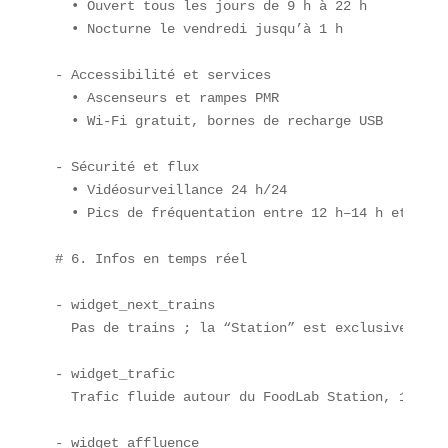
  • Ouvert tous les jours de 9 h à 22 h  

  • Nocturne le vendredi jusqu’à 1 h

- Accessibilité et services  

  • Ascenseurs et rampes PMR  

  • Wi-Fi gratuit, bornes de recharge USB

- Sécurité et flux  

  • Vidéosurveillance 24 h/24  

  • Pics de fréquentation entre 12 h–14 h et 18 h
# 6. Infos en temps réel

- widget_next_trains  

  Pas de trains ; la “Station” est exclusivement 
- widget_trafic  

  Trafic fluide autour du FoodLab Station, 10 % d
- widget_affluence  
