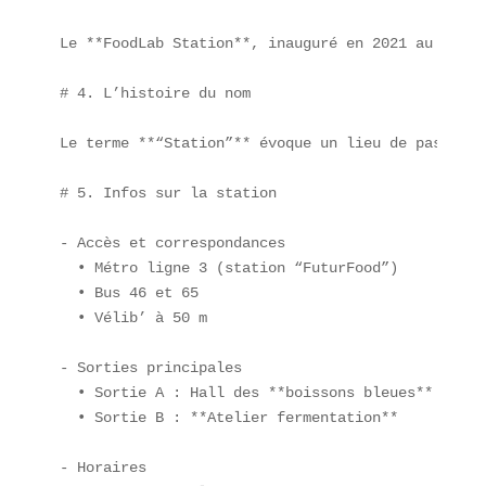
Le **FoodLab Station**, inauguré en 2021 au cœur 
# 4. L’histoire du nom

Le terme **“Station”** évoque un lieu de passage,
# 5. Infos sur la station

- Accès et correspondances  

  • Métro ligne 3 (station “FuturFood”)  

  • Bus 46 et 65  

  • Vélib’ à 50 m

- Sorties principales  

  • Sortie A : Hall des **boissons bleues**  

  • Sortie B : **Atelier fermentation**

- Horaires  
