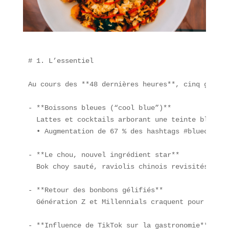
# 1. L’essentiel

Au cours des **48 dernières heures**, cinq grande
- **Boissons bleues (“cool blue”)**  

  Lattes et cocktails arborant une teinte bleu ac
  • Augmentation de 67 % des hashtags #bluecoffee
- **Le chou, nouvel ingrédient star**  

  Bok choy sauté, raviolis chinois revisités, kim
- **Retour des bonbons gélifiés**  

  Génération Z et Millennials craquent pour ces f
- **Influence de TikTok sur la gastronomie**  
