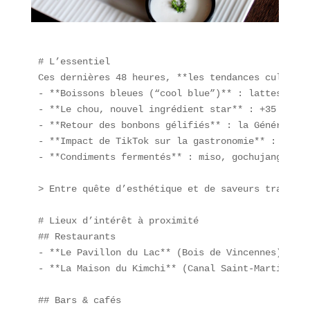
# L’essentiel  

Ces dernières 48 heures, **les tendances culinair
- **Boissons bleues (“cool blue”)** : lattes et m
- **Le chou, nouvel ingrédient star** : +35 % de 
- **Retour des bonbons gélifiés** : la Génération
- **Impact de TikTok sur la gastronomie** : le “C
- **Condiments fermentés** : miso, gochujang et h
> Entre quête d’esthétique et de saveurs traditio
# Lieux d’intérêt à proximité  

## Restaurants  

- **Le Pavillon du Lac** (Bois de Vincennes) : ho
- **La Maison du Kimchi** (Canal Saint-Martin) : 
## Bars & cafés  
