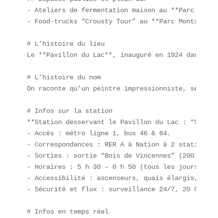
- Ateliers de fermentation maison au **Parc de la
- Food-trucks “Crousty Tour” au **Parc Montsouris*
# L’histoire du lieu  

Le **Pavillon du Lac**, inauguré en 1924 dans le 
# L’histoire du nom  

On raconte qu’un peintre impressionniste, séduit 
# Infos sur la station  

**Station desservant le Pavillon du Lac : “Saint-
- Accès : métro ligne 1, bus 46 & 64.  

- Correspondances : RER A à Nation à 2 stations.  
- Sorties : sortie “Bois de Vincennes” (200 m).  

- Horaires : 5 h 30 – 0 h 50 (tous les jours).  

- Accessibilité : ascenseurs, quais élargis, sign
- Sécurité et flux : surveillance 24/7, 20 000 pa
# Infos en temps réel  
