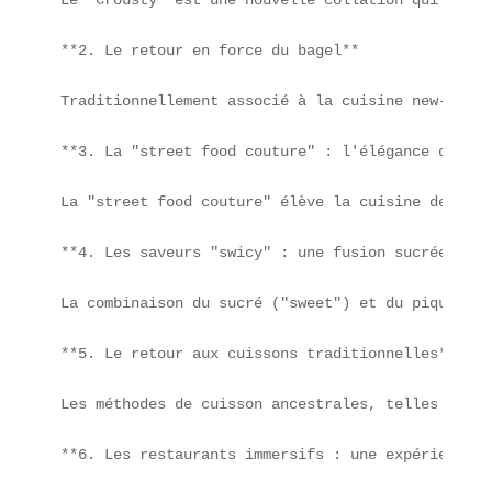
**2. Le retour en force du bagel**

Traditionnellement associé à la cuisine new-yorka
**3. La "street food couture" : l'élégance dans l
La "street food couture" élève la cuisine de rue 
**4. Les saveurs "swicy" : une fusion sucrée-épicé
La combinaison du sucré ("sweet") et du piquant (
**5. Le retour aux cuissons traditionnelles**

Les méthodes de cuisson ancestrales, telles que l
**6. Les restaurants immersifs : une expérience s