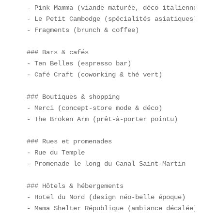
- Pink Mamma (viande maturée, déco italienne)  

- Le Petit Cambodge (spécialités asiatiques)  

- Fragments (brunch & coffee)

### Bars & cafés

- Ten Belles (espresso bar)  

- Café Craft (coworking & thé vert)

### Boutiques & shopping

- Merci (concept-store mode & déco)  

- The Broken Arm (prêt-à-porter pointu)

### Rues et promenades

- Rue du Temple  

- Promenade le long du Canal Saint-Martin

### Hôtels & hébergements

- Hotel du Nord (design néo-belle époque)  

- Mama Shelter République (ambiance décalée)
