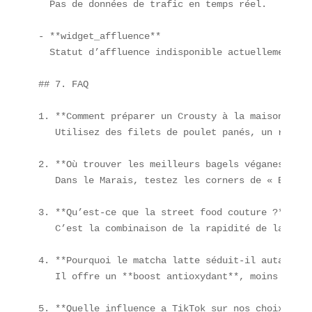
  Pas de données de trafic en temps réel.

- **widget_affluence**  

  Statut d’affluence indisponible actuellement.

## 7. FAQ

1. **Comment préparer un Crousty à la maison ?**  
   Utilisez des filets de poulet panés, un riz pa
2. **Où trouver les meilleurs bagels véganes à Pa
   Dans le Marais, testez les corners de « Bagels
3. **Qu’est-ce que la street food couture ?**  

   C’est la combinaison de la rapidité de la stre
4. **Pourquoi le matcha latte séduit-il autant ?**
   Il offre un **boost antioxydant**, moins de ca
5. **Quelle influence a TikTok sur nos choix alim