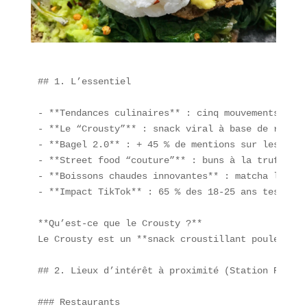
## 1. L’essentiel

- **Tendances culinaires** : cinq mouvements phar
- **Le “Crousty”** : snack viral à base de riz, p
- **Bagel 2.0** : + 45 % de mentions sur les rése
- **Street food “couture”** : buns à la truffe, s
- **Boissons chaudes innovantes** : matcha latte,
- **Impact TikTok** : 65 % des 18-25 ans testent 
**Qu’est-ce que le Crousty ?**  

Le Crousty est un **snack croustillant poulet riz
## 2. Lieux d’intérêt à proximité (Station Républi
### Restaurants
