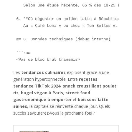
   Selon une étude récente, 65 % des 18-25 ans te
6. **Où déguster un golden latte à République ?** 
   Au « Café Lomi » ou chez « Ten Belles », quart
## 8. Données techniques (debug interne)

```raw

<Pas de bloc brut transmis>
Les
tendances culinaires
explosent grâce à une
génération hyperconnectée. Entre
recettes
tendance TikTok 2024
,
snack croustillant poulet
riz
,
bagel végan à Paris
,
street food
gastronomique à emporter
et
boissons latte
saines
, la capitale se réinvente chaque jour. Quels
succès savourerez-vous la prochaine fois ?