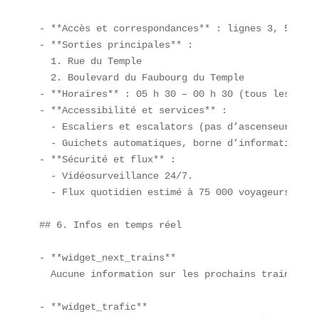
- **Accès et correspondances** : lignes 3, 5, 8, 9
- **Sorties principales** :  

  1. Rue du Temple  

  2. Boulevard du Faubourg du Temple  

- **Horaires** : 05 h 30 – 00 h 30 (tous les jours
- **Accessibilité et services** :  

  - Escaliers et escalators (pas d’ascenseurs).  

  - Guichets automatiques, borne d’information.  

- **Sécurité et flux** :  

  - Vidéosurveillance 24/7.  

  - Flux quotidien estimé à 75 000 voyageurs.

## 6. Infos en temps réel

- **widget_next_trains**  

  Aucune information sur les prochains trains dis
- **widget_trafic**  
