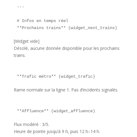
---

# Infos en temps réel  

**Prochains trains** (widget_next_trains)  
[Widget vide]
Désolé, aucune donnée disponible pour les prochains
trains.
**Trafic métro** (widget_trafic)  
Rame normale sur la ligne 1. Pas d’incidents signalés.
**Affluence** (widget_affluence)  
Flux modéré : 3/5.
Heure de pointe jusqu’à 9 h, puis 12 h–14 h.