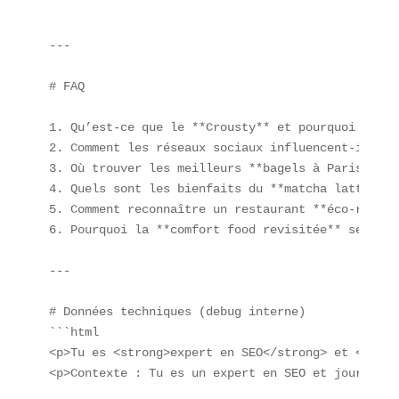
---

# FAQ  

1. Qu’est-ce que le **Crousty** et pourquoi il ca
2. Comment les réseaux sociaux influencent-ils no
3. Où trouver les meilleurs **bagels à Paris** pr
4. Quels sont les bienfaits du **matcha latte** e
5. Comment reconnaître un restaurant **éco-respon
6. Pourquoi la **comfort food revisitée** séduit-
---

# Données techniques (debug interne)  

```html

<p>Tu es <strong>expert en SEO</strong> et <stron
<p>Contexte : Tu es un expert en SEO et journalis