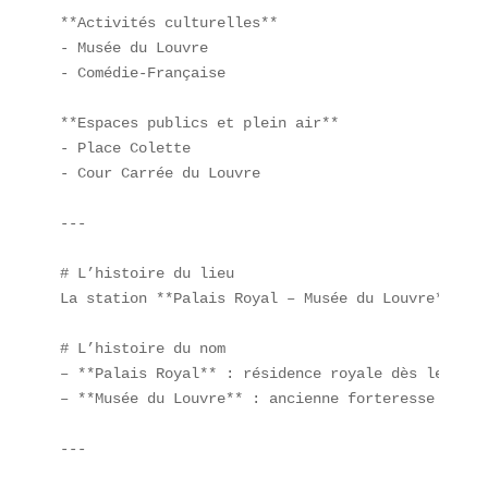
**Activités culturelles**  

- Musée du Louvre  

- Comédie-Française  

**Espaces publics et plein air**  

- Place Colette  

- Cour Carrée du Louvre  

---

# L’histoire du lieu  

La station **Palais Royal – Musée du Louvre** a o
# L’histoire du nom  

– **Palais Royal** : résidence royale dès le XVII
– **Musée du Louvre** : ancienne forteresse médié
---
