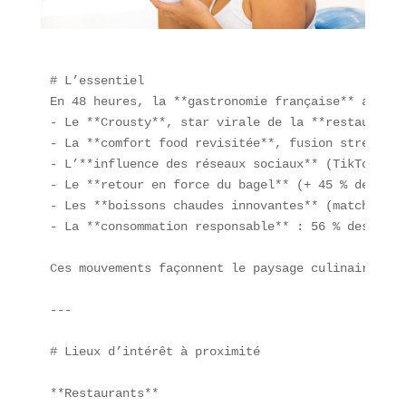
# L’essentiel  

En 48 heures, la **gastronomie française** a vu é
- Le **Crousty**, star virale de la **restauratio
- La **comfort food revisitée**, fusion street fo
- L’**influence des réseaux sociaux** (TikTok, In
- Le **retour en force du bagel** (+ 45 % de ment
- Les **boissons chaudes innovantes** (matcha lat
- La **consommation responsable** : 56 % des Fran
Ces mouvements façonnent le paysage culinaire à P
---

# Lieux d’intérêt à proximité  

**Restaurants**  
