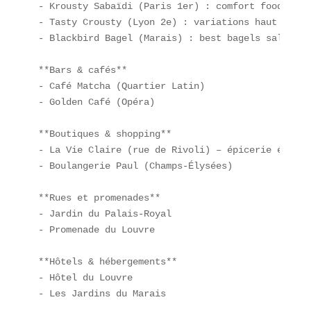
- Krousty Sabaïdi (Paris 1er) : comfort food gast
- Tasty Crousty (Lyon 2e) : variations haut de ga
- Blackbird Bagel (Marais) : best bagels salés et
**Bars & cafés**  

- Café Matcha (Quartier Latin)  

- Golden Café (Opéra)  

**Boutiques & shopping**  

- La Vie Claire (rue de Rivoli) – épicerie éco-re
- Boulangerie Paul (Champs-Élysées)  

**Rues et promenades**  

- Jardin du Palais-Royal  

- Promenade du Louvre  

**Hôtels & hébergements**  

- Hôtel du Louvre  

- Les Jardins du Marais  
