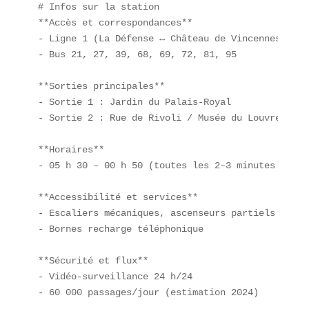
# Infos sur la station  

**Accès et correspondances**  

- Ligne 1 (La Défense ↔ Château de Vincennes)  

- Bus 21, 27, 39, 68, 69, 72, 81, 95  

**Sorties principales**  

- Sortie 1 : Jardin du Palais-Royal  

- Sortie 2 : Rue de Rivoli / Musée du Louvre  

**Horaires**  

- 05 h 30 – 00 h 50 (toutes les 2–3 minutes aux h
**Accessibilité et services**  

- Escaliers mécaniques, ascenseurs partiels  

- Bornes recharge téléphonique  

**Sécurité et flux**  

- Vidéo-surveillance 24 h/24  

- 60 000 passages/jour (estimation 2024)
