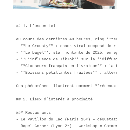
## 1. L’essentiel

Au cours des dernières 48 heures, cinq **tendance
- **Le Crousty** : snack viral composé de riz, po
- **Le bagel**, star montante de 2025, enregistre
- **L’influence de TikTok** sur la **diffusion de
- **Classeurs français en livraison** : la baguet
- **Boissons pétillantes fruitées** : alternative
Ces phénomènes illustrent comment **réseaux socia
## 2. Lieux d’intérêt à proximité

### Restaurants  

- Le Pavillon du Lac (Paris 16ᵉ) – dégustation de
- Bagel Corner (Lyon 2ᵉ) – workshop « Comment per