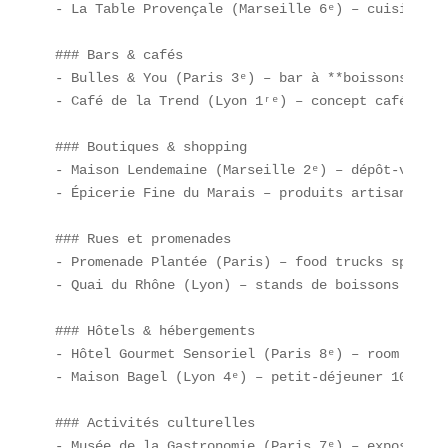
- La Table Provençale (Marseille 6ᵉ) – cuisine tr
### Bars & cafés  

- Bulles & You (Paris 3ᵉ) – bar à **boissons péti
- Café de la Trend (Lyon 1ʳᵉ) – concept café TikT
### Boutiques & shopping  

- Maison Lendemaine (Marseille 2ᵉ) – dépôt-vente 
- Épicerie Fine du Marais – produits artisanaux e
### Rues et promenades  

- Promenade Plantée (Paris) – food trucks spécial
- Quai du Rhône (Lyon) – stands de boissons sans s
### Hôtels & hébergements  

- Hôtel Gourmet Sensoriel (Paris 8ᵉ) – room servi
- Maison Bagel (Lyon 4ᵉ) – petit-déjeuner 100 % ba
### Activités culturelles  

- Musée de la Gastronomie (Paris 7ᵉ) – exposition