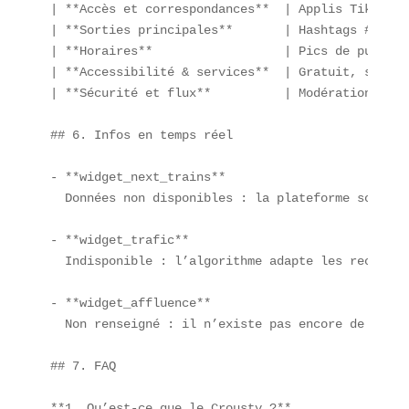
| **Accès et correspondances**  | Applis TikTok, 
| **Sorties principales**       | Hashtags #Crous
| **Horaires**                  | Pics de publica
| **Accessibilité & services**  | Gratuit, sans a
| **Sécurité et flux**          | Modération IA, 
## 6. Infos en temps réel

- **widget_next_trains**  

  Données non disponibles : la plateforme sociale
- **widget_trafic**  

  Indisponible : l’algorithme adapte les recomman
- **widget_affluence**  

  Non renseigné : il n’existe pas encore de mesur
## 7. FAQ

**1. Qu’est-ce que le Crousty ?**  
