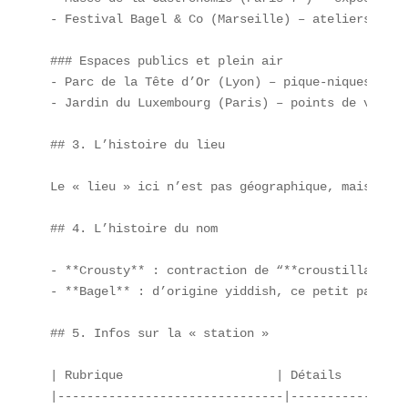
- Festival Bagel & Co (Marseille) – ateliers de f
### Espaces publics et plein air  

- Parc de la Tête d’Or (Lyon) – pique-niques avec
- Jardin du Luxembourg (Paris) – points de vente 
## 3. L’histoire du lieu

Le « lieu » ici n’est pas géographique, mais digi
## 4. L’histoire du nom

- **Crousty** : contraction de “**croustillant**”
- **Bagel** : d’origine yiddish, ce petit pain ro
## 5. Infos sur la « station »

| Rubrique                     | Détails         
|-------------------------------|----------------