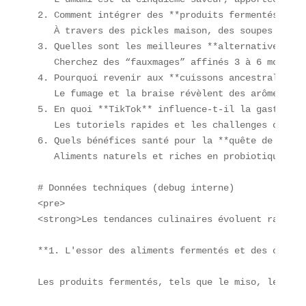
2. Comment intégrer des **produits fermentés** da
   À travers des pickles maison, des soupes miso 
3. Quelles sont les meilleures **alternatives vég
   Cherchez des “fauxmages” affinés 3 à 6 mois et
4. Pourquoi revenir aux **cuissons ancestrales au
   Le fumage et la braise révèlent des arômes uni
5. En quoi **TikTok** influence-t-il la gastronomi
   Les tutoriels rapides et les challenges culina
6. Quels bénéfices santé pour la **quête de bien-
   Aliments naturels et riches en probiotiques so
# Données techniques (debug interne)  

<pre>

<strong>Les tendances culinaires évoluent rapidem
**1. L'essor des aliments fermentés et des condim
Les produits fermentés, tels que le miso, le goch