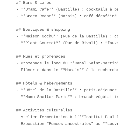
## Bars & cafés  

- **Umami Café** (Bastille) : cocktails à base de
- **Green Roast** (Marais) : café décaféiné bio, 
## Boutiques & shopping  

- **Maison Gochu** (Rue de la Bastille) : condime
- **Plant Gourmet** (Rue de Rivoli) : “fauxmages”
## Rues et promenades  

- Promenade le long du **Canal Saint-Martin** pou
- Flânerie dans le **Marais** à la recherche de c
## Hôtels & hébergements  

- **Hôtel de la Bastille** : petit-déjeuner cruel
- **Mama Shelter Paris** : brunch végétal innovant
## Activités culturelles  

- Atelier fermentation à l’**Institut Paul Bocuse
- Exposition “Fumées ancestrales” au **Louvre**.
