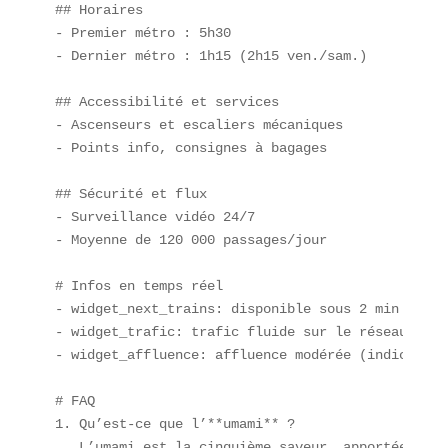
## Horaires  

- Premier métro : 5h30  

- Dernier métro : 1h15 (2h15 ven./sam.)

## Accessibilité et services  

- Ascenseurs et escaliers mécaniques  

- Points info, consignes à bagages  

## Sécurité et flux  

- Surveillance vidéo 24/7  

- Moyenne de 120 000 passages/jour

# Infos en temps réel  

- widget_next_trains: disponible sous 2 min pour 
- widget_trafic: trafic fluide sur le réseau Basti
- widget_affluence: affluence modérée (indice : 55
# FAQ  

1. Qu’est-ce que l’**umami** ?  

   L’umami est la cinquième saveur, apportée nota