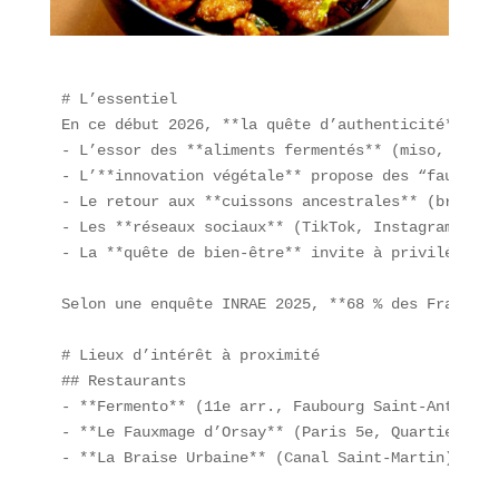
# L’essentiel  

En ce début 2026, **la quête d’authenticité**, de
- L’essor des **aliments fermentés** (miso, gochu
- L’**innovation végétale** propose des “fauxmage
- Le retour aux **cuissons ancestrales** (braise,
- Les **réseaux sociaux** (TikTok, Instagram) amp
- La **quête de bien-être** invite à privilégier 
Selon une enquête INRAE 2025, **68 % des Français
# Lieux d’intérêt à proximité  

## Restaurants  

- **Fermento** (11e arr., Faubourg Saint-Antoine)
- **Le Fauxmage d’Orsay** (Paris 5e, Quartier Lat
- **La Braise Urbaine** (Canal Saint-Martin) : pl