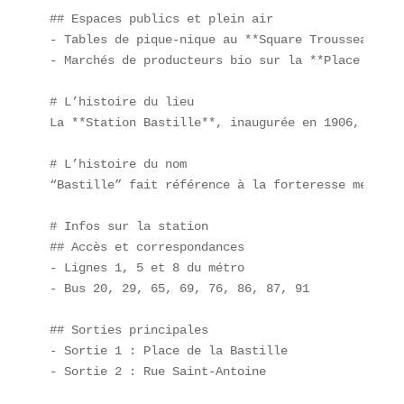
## Espaces publics et plein air  

- Tables de pique-nique au **Square Trousseau** :
- Marchés de producteurs bio sur la **Place Voltai
# L’histoire du lieu  

La **Station Bastille**, inaugurée en 1906, desse
# L’histoire du nom  

“Bastille” fait référence à la forteresse médiéva
# Infos sur la station  

## Accès et correspondances  

- Lignes 1, 5 et 8 du métro  

- Bus 20, 29, 65, 69, 76, 86, 87, 91  

## Sorties principales  

- Sortie 1 : Place de la Bastille  

- Sortie 2 : Rue Saint-Antoine  
