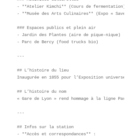
- **Atelier Kimchi** (Cours de fermentation)  

- **Musée des Arts Culinaires** (Expo « Saveurs d
### Espaces publics et plein air  

- Jardin des Plantes (aire de pique-nique)  

- Parc de Bercy (food trucks bio)  

---

## L’histoire du lieu  

Inaugurée en 1855 pour l’Exposition universelle, 
## L’histoire du nom  

« Gare de Lyon » rend hommage à la ligne Paris–Ly
---

## Infos sur la station  

- **Accès et correspondances** :  
