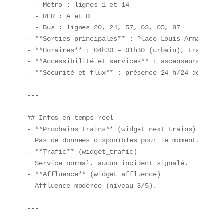
  - Métro : lignes 1 et 14  

  - RER : A et D  

  - Bus : lignes 20, 24, 57, 63, 65, 87  

- **Sorties principales** : Place Louis-Armand, Q
- **Horaires** : 04h30 – 01h30 (urbain), trains g
- **Accessibilité et services** : ascenseurs, toi
- **Sécurité et flux** : présence 24 h/24 de la s
---

## Infos en temps réel  

- **Prochains trains** (widget_next_trains)  

  Pas de données disponibles pour le moment.  

- **Trafic** (widget_trafic)  

  Service normal, aucun incident signalé.  

- **Affluence** (widget_affluence)  

  Affluence modérée (niveau 3/5).

---
