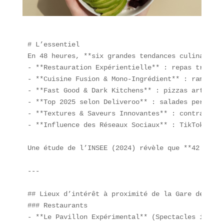
# L’essentiel  

En 48 heures, **six grandes tendances culinaires*
- **Restauration Expérientielle** : repas transfo
- **Cuisine Fusion & Mono-Ingrédient** : ramyeon 
- **Fast Good & Dark Kitchens** : pizzas artisana
- **Top 2025 selon Deliveroo** : salades personna
- **Textures & Saveurs Innovantes** : contraste c
- **Influence des Réseaux Sociaux** : TikTok & In
Une étude de l’INSEE (2024) révèle que **42 % des
---

## Lieux d’intérêt à proximité de la Gare de Lyon 
### Restaurants  

- **Le Pavillon Expérimental** (Spectacles immers