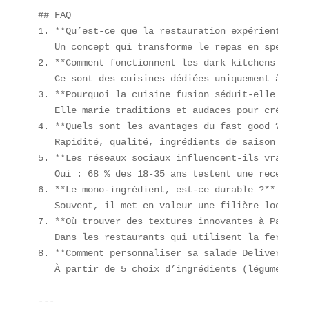
## FAQ  

1. **Qu’est-ce que la restauration expérientielle 
   Un concept qui transforme le repas en spectacl
2. **Comment fonctionnent les dark kitchens ?**  

   Ce sont des cuisines dédiées uniquement à la l
3. **Pourquoi la cuisine fusion séduit-elle ?**  

   Elle marie traditions et audaces pour créer de
4. **Quels sont les avantages du fast good ?**  

   Rapidité, qualité, ingrédients de saison et me
5. **Les réseaux sociaux influencent-ils vraiment
   Oui : 68 % des 18-35 ans testent une recette v
6. **Le mono-ingrédient, est-ce durable ?**  

   Souvent, il met en valeur une filière locale e
7. **Où trouver des textures innovantes à Paris ?*
   Dans les restaurants qui utilisent la fermenta
8. **Comment personnaliser sa salade Deliveroo ?**
   À partir de 5 choix d’ingrédients (légumes, pr
---
