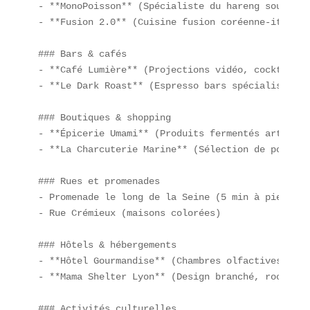
- **MonoPoisson** (Spécialiste du hareng sous tou
- **Fusion 2.0** (Cuisine fusion coréenne-italienn
### Bars & cafés  

- **Café Lumière** (Projections vidéo, cocktails 
- **Le Dark Roast** (Espresso bars spécialisés en
### Boutiques & shopping  

- **Épicerie Umami** (Produits fermentés artisanau
- **La Charcuterie Marine** (Sélection de poulpes
### Rues et promenades  

- Promenade le long de la Seine (5 min à pied)  

- Rue Crémieux (maisons colorées)  

### Hôtels & hébergements  

- **Hôtel Gourmandise** (Chambres olfactives « tr
- **Mama Shelter Lyon** (Design branché, rooftops)
### Activités culturelles  
