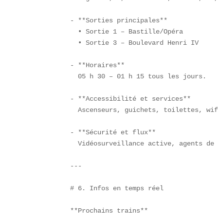
- **Sorties principales**  

  • Sortie 1 – Bastille/Opéra  

  • Sortie 3 – Boulevard Henri IV  

- **Horaires**  

  05 h 30 – 01 h 15 tous les jours.

- **Accessibilité et services**  

  Ascenseurs, guichets, toilettes, wif
- **Sécurité et flux**  

  Vidéosurveillance active, agents de 
---

# 6. Infos en temps réel

**Prochains trains**  
