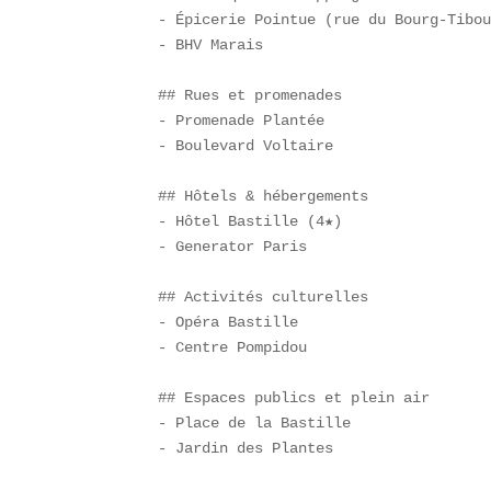
- Épicerie Pointue (rue du Bourg-Tibou
- BHV Marais  

## Rues et promenades  

- Promenade Plantée  

- Boulevard Voltaire  

## Hôtels & hébergements  

- Hôtel Bastille (4★)  

- Generator Paris  

## Activités culturelles  

- Opéra Bastille  

- Centre Pompidou  

## Espaces publics et plein air  

- Place de la Bastille  

- Jardin des Plantes  
