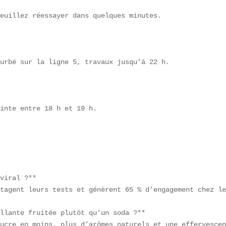
euillez réessayer dans quelques minutes.

urbé sur la ligne 5, travaux jusqu’à 22 h.

inte entre 18 h et 19 h.

viral ?**  

tagent leurs tests et génèrent 65 % d’engagement chez le
llante fruitée plutôt qu’un soda ?**  

ucre en moins, plus d’arômes naturels et une effervescen