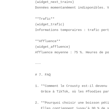
(widget_next_trains)  

Données momentanément indisponibles. V
**Trafic**  

(widget_trafic)  

Informations temporaires : trafic pert
**Affluence**  

(widget_affluence)  

Affluence moyenne : 75 %. Heures de po
---

# 7. FAQ

1. **Comment le Crousty est-il devenu 
   Grâce à TikTok, où les #foodies par
2. **Pourquoi choisir une boisson péti
   Elles contiennent jusqu’à 30 % de s