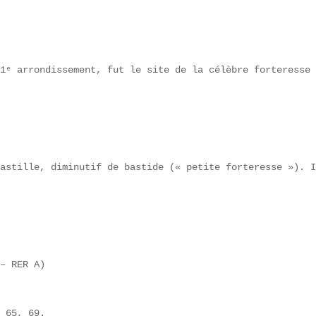
1ᵉ arrondissement, fut le site de la célèbre forteresse 
astille, diminutif de bastide (« petite forteresse »). I
– RER A)

 65, 69.
