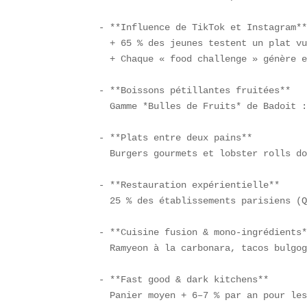
- **Influence de TikTok et Instagram**
  + 65 % des jeunes testent un plat vu
  + Chaque « food challenge » génère e
- **Boissons pétillantes fruitées**  

  Gamme *Bulles de Fruits* de Badoit :
- **Plats entre deux pains**  

  Burgers gourmets et lobster rolls do
- **Restauration expérientielle**  

  25 % des établissements parisiens (Q
- **Cuisine fusion & mono-ingrédients*
  Ramyeon à la carbonara, tacos bulgog
- **Fast good & dark kitchens**  

  Panier moyen + 6–7 % par an pour les