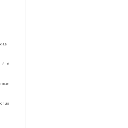
das classiques.

 à déguster.

rmances live ou dîners immersifs.

crustacé…

.
