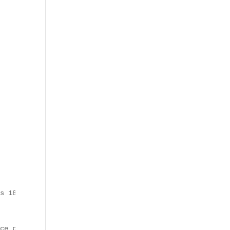
s 18-25 ans.

ce plus fine.
