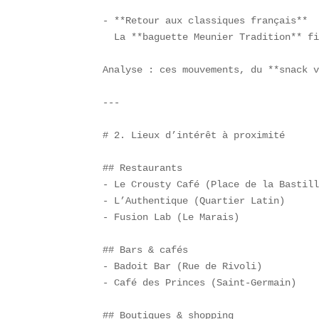
- **Retour aux classiques français**  
  La **baguette Meunier Tradition** fi
Analyse : ces mouvements, du **snack v
---

# 2. Lieux d’intérêt à proximité

## Restaurants  

- Le Crousty Café (Place de la Bastill
- L’Authentique (Quartier Latin)  

- Fusion Lab (Le Marais)  

## Bars & cafés  

- Badoit Bar (Rue de Rivoli)  

- Café des Princes (Saint-Germain)  

## Boutiques & shopping  
