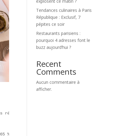
explosent ce matin ?
Tendances culinaires à Paris
République : Exclusif, 7
pépites ce soir
Restaurants parisiens :
pourquoi 4 adresses font le
buzz aujourd’hui ?
Recent
Comments
Aucun commentaire à
afficher.
s réseaux sociaux et d’une quête d’authenticité :

65 % des 18-25 ans après une vidéo TikTok. Présent parto