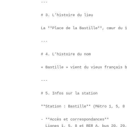
---

# 3. L’histoire du lieu

La **Place de la Bastille**, cœur du 1
---

# 4. L’histoire du nom

« Bastille » vient du vieux français b
---

# 5. Infos sur la station

**Station : Bastille** (Métro 1, 5, 8 
- **Accès et correspondances**  

  Lignes 1, 5, 8 et RER A, bus 20, 29,