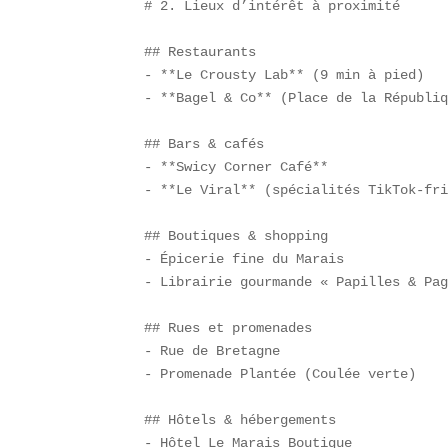
# 2. Lieux d’intérêt à proximité

## Restaurants  

- **Le Crousty Lab** (9 min à pied)  

- **Bagel & Co** (Place de la Républiq
## Bars & cafés  

- **Swicy Corner Café**  

- **Le Viral** (spécialités TikTok-fri
## Boutiques & shopping  

- Épicerie fine du Marais  

- Librairie gourmande « Papilles & Pag
## Rues et promenades  

- Rue de Bretagne  

- Promenade Plantée (Coulée verte)  

## Hôtels & hébergements  

- Hôtel Le Marais Boutique  
