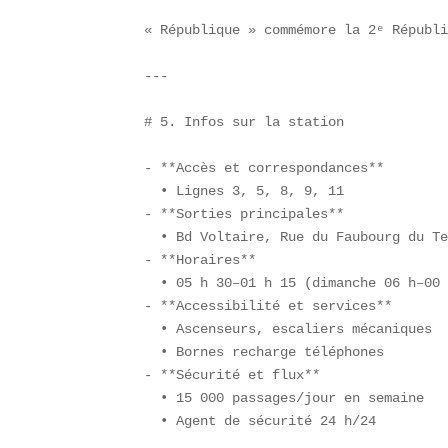
« République » commémore la 2ᵉ Républi
---

# 5. Infos sur la station

- **Accès et correspondances**  

  • Lignes 3, 5, 8, 9, 11  

- **Sorties principales**  

  • Bd Voltaire, Rue du Faubourg du Te
- **Horaires**  

  • 05 h 30–01 h 15 (dimanche 06 h–00 
- **Accessibilité et services**  

  • Ascenseurs, escaliers mécaniques  
  • Bornes recharge téléphones  

- **Sécurité et flux**  

  • 15 000 passages/jour en semaine  

  • Agent de sécurité 24 h/24  
