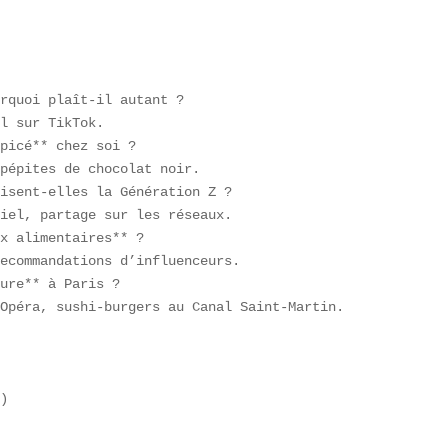
rquoi plaît-il autant ?  

l sur TikTok.  

picé** chez soi ?  

pépites de chocolat noir.  

isent-elles la Génération Z ?  

iel, partage sur les réseaux.  

x alimentaires** ?  

ecommandations d’influenceurs.  

ure** à Paris ?  

Opéra, sushi-burgers au Canal Saint-Martin.  

)
