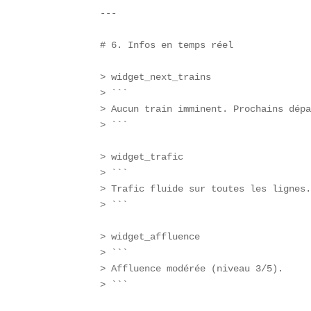
---

# 6. Infos en temps réel

> widget_next_trains  

> ```  

> Aucun train imminent. Prochains dépa
> ```  

> widget_trafic  

> ```  

> Trafic fluide sur toutes les lignes.
> ```  

> widget_affluence  

> ```  

> Affluence modérée (niveau 3/5).  

> ```  
