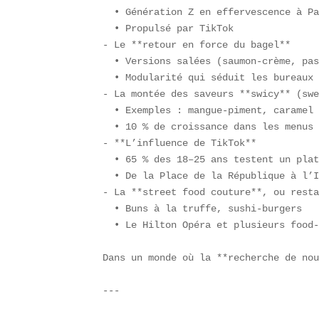
  • Génération Z en effervescence à Pa
  • Propulsé par TikTok  

- Le **retour en force du bagel**  

  • Versions salées (saumon-crème, pas
  • Modularité qui séduit les bureaux 
- La montée des saveurs **swicy** (swe
  • Exemples : mangue-piment, caramel 
  • 10 % de croissance dans les menus 
- **L’influence de TikTok**  

  • 65 % des 18–25 ans testent un plat
  • De la Place de la République à l’I
- La **street food couture**, ou resta
  • Buns à la truffe, sushi-burgers  

  • Le Hilton Opéra et plusieurs food-
Dans un monde où la **recherche de nou
---
