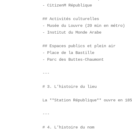
- CitizenM République  

## Activités culturelles  

- Musée du Louvre (20 min en métro)  

- Institut du Monde Arabe  

## Espaces publics et plein air  

- Place de la Bastille  

- Parc des Buttes-Chaumont  

---

# 3. L’histoire du lieu

La **Station République** ouvre en 185
---

# 4. L’histoire du nom
