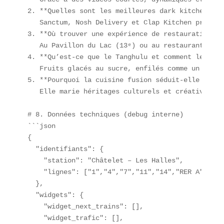
2. **Quelles sont les meilleures dark kitchens à 
   Sanctum, Nosh Delivery et Clap Kitchen propose
3. **Où trouver une expérience de restauration im
   Au Pavillon du Lac (13ᵉ) ou au restaurant The 
4. **Qu’est-ce que le Tanghulu et comment le prép
   Fruits glacés au sucre, enfilés comme un broch
5. **Pourquoi la cuisine fusion séduit-elle tant ?
   Elle marie héritages culturels et créativité, 
# 8. Données techniques (debug interne)  

```json

{

  "identifiants": {

    "station": "Châtelet – Les Halles",

    "lignes": ["1","4","7","11","14","RER A","RER
  },

  "widgets": {

    "widget_next_trains": [],

    "widget_trafic": [],
