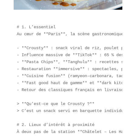
# 1. L’essentiel  

Au cœur de **Paris**, la scène gastronomique évol
- **Crousty** : snack viral de riz, poulet pané, s
- Influence massive de **TikTok** : 65 % des 18-2
- **Pasta Chips**, **Tanghulu** : recettes simple
- Restauration **immersive** : spectacles, projec
- **Cuisine fusion** (ramyeon-carbonara, tacos bu
- **Fast good haut de gamme** et **dark kitchens*
- Retour des classiques français en livraison (ba
> **Qu’est-ce que le Crousty ?**  

> C’est un snack servi en barquette individuelle,
# 2. Lieux d’intérêt à proximité  

À deux pas de la station **Châtelet – Les Halles*