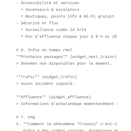
- Accessibilité et services  

  • Ascenseurs & escalators  

  • Boutiques, points info & Wi-Fi gratuit  

- Sécurité et flux  

  • Surveillance vidéo 24 h/24  

  • Pic d’affluence chaque jour à 8 h et 18 h

# 6. Infos en temps réel  

**Prochains passages** (widget_next_trains)  

> Données non disponibles pour le moment.

**Trafic** (widget_trafic)  

> Aucun incident signalé.

**Affluence** (widget_affluence)  

> Informations d’achalandage momentanément indispo
# 7. FAQ  

1. **Comment le phénomène “Crousty” s’est-il prop
   Grâce à des vidéos courtes, dynamiques et un h