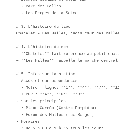
  - Parc des Halles  

  - Les Berges de la Seine  

# 3. L’histoire du lieu  

Châtelet – Les Halles, jadis cœur des halles médi
# 4. L’histoire du nom  

– **Châtelet** fait référence au petit château fo
– **Les Halles** rappelle le marché central de Pa
# 5. Infos sur la station  

- Accès et correspondances  

  • Métro : lignes **1**, **4**, **7**, **11**, **
  • RER : **A**, **B**, **D**  

- Sorties principales  

  • Place Carrée (Centre Pompidou)  

  • Forum des Halles (rue Berger)  

- Horaires  

  • De 5 h 30 à 1 h 15 tous les jours  
