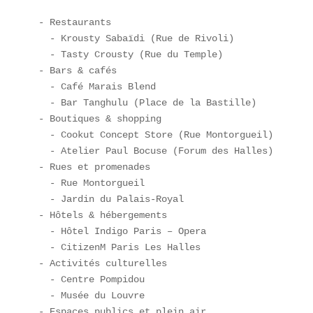
- Restaurants  

  - Krousty Sabaïdi (Rue de Rivoli)  

  - Tasty Crousty (Rue du Temple)  

- Bars & cafés  

  - Café Marais Blend  

  - Bar Tanghulu (Place de la Bastille)  

- Boutiques & shopping  

  - Cookut Concept Store (Rue Montorgueil)  

  - Atelier Paul Bocuse (Forum des Halles)  

- Rues et promenades  

  - Rue Montorgueil  

  - Jardin du Palais-Royal  

- Hôtels & hébergements  

  - Hôtel Indigo Paris – Opera  

  - CitizenM Paris Les Halles  

- Activités culturelles  

  - Centre Pompidou  

  - Musée du Louvre  

- Espaces publics et plein air  
