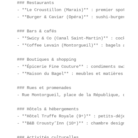
### Restaurants  

- **Le Croustillon (Marais)** : premier spot 100 
- **Burger & Caviar (Opéra)** : sushi-burgers à l
### Bars & cafés  

- **Swicy & Co (Canal Saint-Martin)** : cocktails
- **Coffee Levain (Montorgueil)** : bagels artisa
### Boutiques & shopping  

- **Épicerie Fine Couture** : condiments swicy et
- **Maison du Bagel** : meubles et matières premi
### Rues et promenades  

- Rue Montorgueil, place de la République, quai d
### Hôtels & hébergements  

- **Hôtel Truffe Royale (9ᵉ)** : petits-déjeuners
- **B&B Crousty’Inn (10ᵉ)** : chambre design “Tik
### Activités culturelles  
