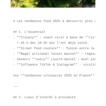
# Les tendances food 2025 à découvrir près de vot
## 1. L’essentiel  

- **Crousty** : snack viral à base de **riz**, **
  • 45 % des 18-25 ans l’ont déjà testé.  

- **Street food couture** : fusion entre la **cui
- **Bagel artisanal levain maison** : regain de p
- Saveurs **swicy** (sucré-épicé) : miel pimenté,
- **Influence TikTok & Instagram** : viralité acc
Ces **tendances culinaires 2025 en France** tradu
---

## 2. Lieux d’intérêt à proximité
