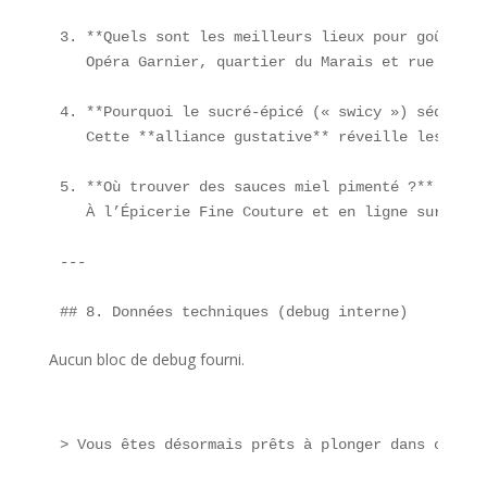
3. **Quels sont les meilleurs lieux pour goûter l
   Opéra Garnier, quartier du Marais et rue Monto
4. **Pourquoi le sucré-épicé (« swicy ») séduit t
   Cette **alliance gustative** réveille les papi
5. **Où trouver des sauces miel pimenté ?**  

   À l’Épicerie Fine Couture et en ligne sur les 
---

Aucun bloc de debug fourni.
> Vous êtes désormais prêts à plonger dans ces **