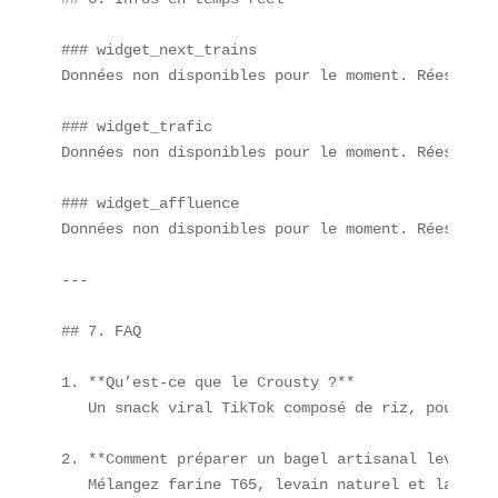
### widget_next_trains  

Données non disponibles pour le moment. Réessayez
### widget_trafic  

Données non disponibles pour le moment. Réessayez
### widget_affluence  

Données non disponibles pour le moment. Réessayez
---

## 7. FAQ

1. **Qu’est-ce que le Crousty ?**  

   Un snack viral TikTok composé de riz, poulet p
2. **Comment préparer un bagel artisanal levain m
   Mélangez farine T65, levain naturel et laissez