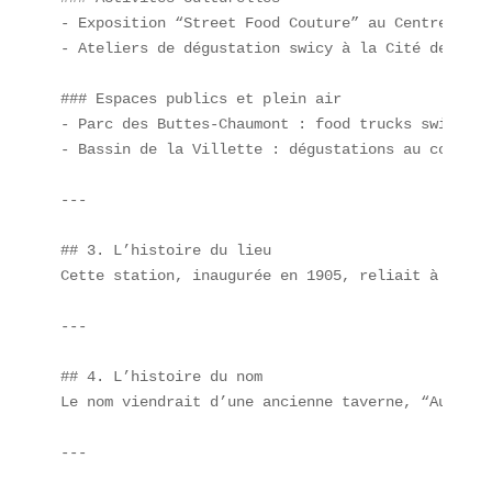
- Exposition “Street Food Couture” au Centre Pompi
- Ateliers de dégus­tation swicy à la Cité de la G
### Espaces publics et plein air  

- Parc des Buttes-Chaumont : food trucks swicy.  

- Bassin de la Villette : dégustations au coucher
---

## 3. L’histoire du lieu  

Cette station, inaugurée en 1905, reliait à l’ori
---

## 4. L’histoire du nom  

Le nom viendrait d’une ancienne taverne, “Au Pota
---
