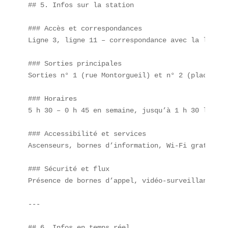
## 5. Infos sur la station

### Accès et correspondances  

Ligne 3, ligne 11 – correspondance avec la ligne 
### Sorties principales  

Sorties n° 1 (rue Montorgueil) et n° 2 (place de 
### Horaires  

5 h 30 – 0 h 45 en semaine, jusqu’à 1 h 30 le week
### Accessibilité et services  

Ascenseurs, bornes d’information, Wi-Fi gratuit.

### Sécurité et flux  

Présence de bornes d’appel, vidéo-surveillance. 2
---

## 6. Infos en temps réel
