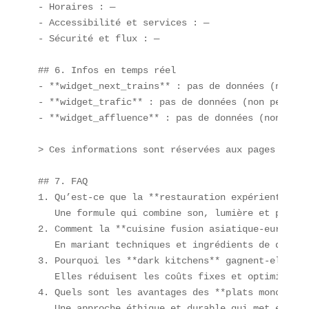
- Horaires : —  

- Accessibilité et services : —  

- Sécurité et flux : —  

## 6. Infos en temps réel  

- **widget_next_trains** : pas de données (non pe
- **widget_trafic** : pas de données (non pertinen
- **widget_affluence** : pas de données (non pert
> Ces informations sont réservées aux pages de ga
## 7. FAQ  

1. Qu’est-ce que la **restauration expérientielle*
   Une formule qui combine son, lumière et perfor
2. Comment la **cuisine fusion asiatique-européen
   En mariant techniques et ingrédients de deux c
3. Pourquoi les **dark kitchens** gagnent-elles e
   Elles réduisent les coûts fixes et optimisent 
4. Quels sont les avantages des **plats mono-ingr
   Une approche éthique et durable qui met en val