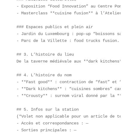
- Exposition “Food Innovation” au Centre Pompidou.
- Masterclass **cuisine fusion** à l’Atelier des 
### Espaces publics et plein air  

- Jardin du Luxembourg : pop-up “boissons sans al
- Parc de la Villette : food trucks fusion.

## 3. L’histoire du lieu  

De la taverne médiévale aux **dark kitchens** mod
## 4. L’histoire du nom  

- **Fast good** : contraction de “fast” et “good”
- **Dark kitchens** : “cuisines sombres” car ferm
- **Crousty** : surnom viral donné par la **génér
## 5. Infos sur la station  

(*Volet non applicable pour un article de tendanc
- Accès et correspondances : —  

- Sorties principales : —  
