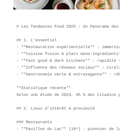
# Les Tendances Food 2025 : Un Panorama des Révol
## 1. L’essentiel  

- **Restauration expérientielle** : immersion mul
- **Cuisine fusion & plats mono-ingrédients** : i
- **Fast good & dark kitchens** : rapidité + qual
- **Influence des réseaux sociaux** : viralité du
- **Gastronomie verte & extravagante** : +30 % de
**Statistique récente**  

Selon une étude de 2024, 45 % des citadins privil
## 2. Lieux d’intérêt à proximité  

### Restaurants  

- **Pavillon du Lac** (16ᵉ) : pionnier de la **re