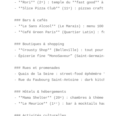
- **Rori** (2ᵉ) : temple du **fast good** à Paris.
- **Slice Pizza Club** (11ᵉ) : pizzas craft en mo
### Bars & cafés  

- **Le Sans Alcool** (Le Marais) : menu 100 % moc
- **Café Green Paris** (Quartier Latin) : focus s
### Boutiques & shopping  

- **Crousty Shop** (Belleville) : tout pour recré
- Épicerie fine “MonoSaveur” (Saint-Germain-des-Pr
### Rues et promenades  

- Quais de la Seine : street-food éphémère **cuis
- Rue du Faubourg Saint-Antoine : dark kitchens e
### Hôtels & hébergements  

- **Mama Shelter** (20ᵉ) : chambres à thème “imme
- **Le Meurice** (1ᵉʳ) : bar à mocktails haut de g
### Activités culturelles  
