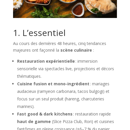
1. L’essentiel
Au cours des dernières 48 heures, cinq tendances
majeures ont façonné la
scène culinaire
:
Restauration expérientielle
: immersion
sensorielle via spectacles live, projections et décors
thématiques.
Cuisine fusion et mono-ingrédient
: mariages
audacieux (ramyeon carbonara, tacos bulgogi) et
focus sur un seul produit (hareng, charcuteries
marines).
Fast good & dark kitchens
: restauration rapide
haut de gamme
(Slice Pizza Club, Rori) et cuisines
fantômes en pleine croissance (+6–7 % du panier