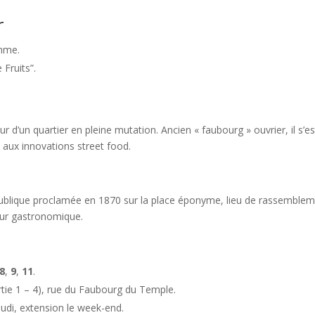
r
amme.
 Fruits”.
 d’un quartier en pleine mutation. Ancien « faubourg » ouvrier, il s’es
 aux innovations street food.
ublique proclamée en 1870 sur la place éponyme, lieu de rassemble
four gastronomique.
8
,
9
,
11
.
ortie 1 – 4), rue du Faubourg du Temple.
eudi, extension le week-end.