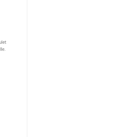
ulet
le.