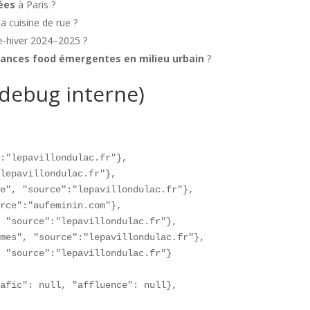
tées
à Paris ?
a cuisine de rue ?
e-hiver 2024–2025 ?
ances food émergentes en milieu urbain
?
debug interne)
:"lepavillondulac.fr"},

lepavillondulac.fr"},

e", "source":"lepavillondulac.fr"},

rce":"aufeminin.com"},

 "source":"lepavillondulac.fr"},

mes", "source":"lepavillondulac.fr"},

 "source":"lepavillondulac.fr"}

afic": null, "affluence": null},
