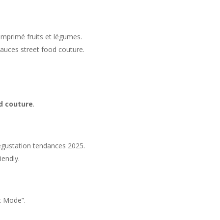
mprimé fruits et légumes.
sauces street food couture.
d couture
.
dégustation tendances 2025.
iendly.
t Mode”.