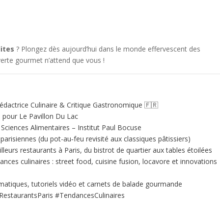
dites
? Plongez dès aujourd’hui dans le monde effervescent des
erte gourmet n’attend que vous !
édactrice Culinaire & Critique Gastronomique 🇫🇷
e pour Le Pavillon Du Lac
ciences Alimentaires – Institut Paul Bocuse
 parisiennes (du pot-au‑feu revisité aux classiques pâtissiers)
illeurs restaurants à Paris, du bistrot de quartier aux tables étoilées
nces culinaires : street food, cuisine fusion, locavore et innovations
matiques, tutoriels vidéo et carnets de balade gourmande
RestaurantsParis #TendancesCulinaires