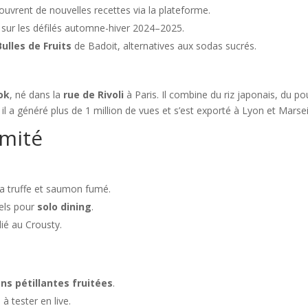
uvrent de nouvelles recettes via la plateforme.
sur les défilés automne-hiver 2024–2025.
Bulles de Fruits
de Badoit, alternatives aux sodas sucrés.
ok
, né dans la
rue de Rivoli
à Paris. Il combine du riz japonais, du po
il a généré plus de 1 million de vues et s’est exporté à Lyon et Marseil
imité
 la truffe et saumon fumé.
uels pour
solo dining
.
dié au Crousty.
ns pétillantes fruitées
.
à tester en live.