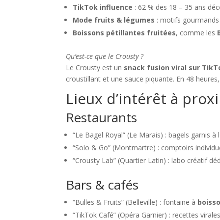
TikTok influence
: 62 % des 18 – 35 ans déco
Mode fruits & légumes
: motifs gourmands 
Boissons pétillantes fruitées
, comme les
Qu’est-ce que le Crousty ?
Le Crousty est un
snack fusion viral sur TikT
croustillant et une sauce piquante. En 48 heures, 
Lieux d’intérêt à prox
Restaurants
“Le Bagel Royal” (Le Marais) : bagels garnis à
“Solo & Go” (Montmartre) : comptoirs individ
“Crousty Lab” (Quartier Latin) : labo créatif dé
Bars & cafés
“Bulles & Fruits” (Belleville) : fontaine à
boisso
“TikTok Café” (Opéra Garnier) : recettes virales 