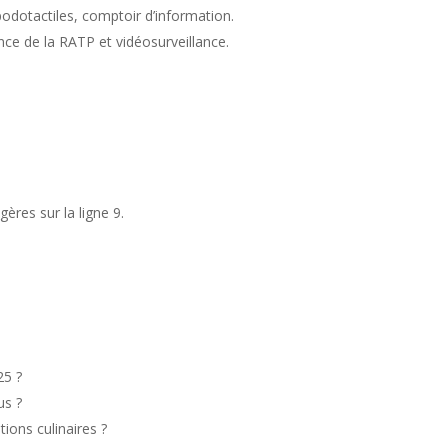
podotactiles, comptoir d’information.
nce de la RATP et vidéosurveillance.
égères sur la ligne 9.
25 ?
us ?
tions culinaires ?