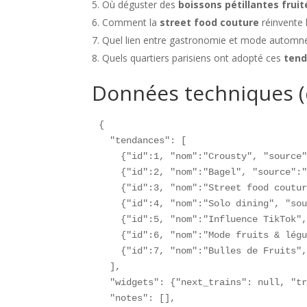
Où déguster des
boissons pétillantes frui
Comment la
street food couture
réinvente l
Quel lien entre gastronomie et mode automn
Quels quartiers parisiens ont adopté ces
tend
Données techniques (
{

  "tendances": [

    {"id":1, "nom":"Crousty", "source"
    {"id":2, "nom":"Bagel", "source":"
    {"id":3, "nom":"Street food coutur
    {"id":4, "nom":"Solo dining", "sou
    {"id":5, "nom":"Influence TikTok",
    {"id":6, "nom":"Mode fruits & légu
    {"id":7, "nom":"Bulles de Fruits",
  ],

  "widgets": {"next_trains": null, "tr
  "notes": [],
