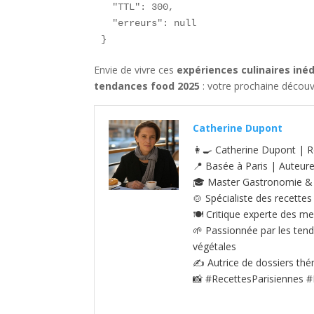
  "TTL": 300,

  "erreurs": null

}
Envie de vivre ces
expériences culinaires iné
tendances food 2025
: votre prochaine découv
Catherine Dupont
👩‍🍳 Catherine Dupont | R
📍 Basée à Paris | Auteur
🎓 Master Gastronomie & S
🍲 Spécialiste des recettes
🍽️ Critique experte des me
🌱 Passionnée par les tenda
végétales
✍️ Autrice de dossiers thé
📸 #RecettesParisiennes #