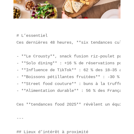
# L’essentiel  

Ces dernières 48 heures, **six tendances culinair
- **Le Crousty**, snack fusion riz-poulet pané-sa
- **Solo dining** : +16 % de réservations pour un
- **Influence de TikTok** : 62 % des 18–35 ans dé
- **Boissons pétillantes fruitées** : -30 % de su
- **Street food couture** : buns à la truffe, sus
- **Alimentation durable** : 56 % des Français pr
Ces **tendances food 2025** révèlent un équilibre
---

## Lieux d’intérêt à proximité
