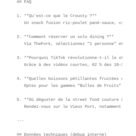
## FAQ  

1. **Qu’est-ce que le Crousty ?**  

   Un snack fusion riz-poulet pané-sauce, viral s
2. **Comment réserver un solo dining ?**  

   Via TheFork, sélectionnez “1 personne” et cher
3. **Pourquoi TikTok révolutionne-t-il la street 
   Grâce à des vidéos courtes, 62 % des 18–35 ans
4. **Quelles boissons pétillantes fruitées choisir
   Optez pour les gammes “Bulles de Fruits” de Ba
5. **Où déguster de la street food couture à Mars
   Rendez-vous sur le Vieux Port, notamment au ma
---

## Données techniques (debug interne)  
