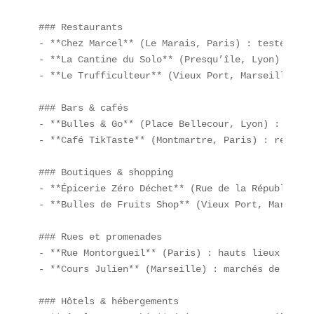
### Restaurants  

- **Chez Marcel** (Le Marais, Paris) : testez le 
- **La Cantine du Solo** (Presqu’île, Lyon) : esp
- **Le Trufficulteur** (Vieux Port, Marseille) : 
### Bars & cafés  

- **Bulles & Go** (Place Bellecour, Lyon) : cockt
- **Café TikTaste** (Montmartre, Paris) : recette
### Boutiques & shopping  

- **Épicerie Zéro Déchet** (Rue de la République,
- **Bulles de Fruits Shop** (Vieux Port, Marseill
### Rues et promenades  

- **Rue Montorgueil** (Paris) : hauts lieux du st
- **Cours Julien** (Marseille) : marchés de food 
### Hôtels & hébergements  
