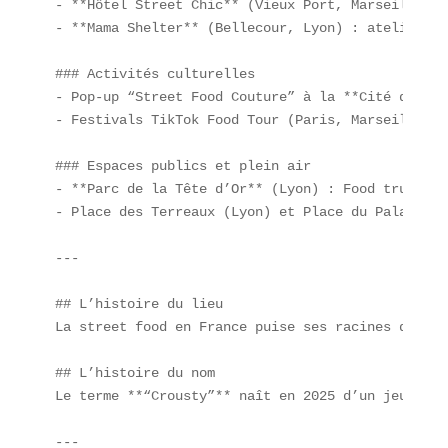
- **Hôtel Street Chic** (Vieux Port, Marseille) :
- **Mama Shelter** (Bellecour, Lyon) : ateliers c
### Activités culturelles  

- Pop-up “Street Food Couture” à la **Cité de la 
- Festivals TikTok Food Tour (Paris, Marseille).

### Espaces publics et plein air  

- **Parc de la Tête d’Or** (Lyon) : Food trucks b
- Place des Terreaux (Lyon) et Place du Palais (M
---

## L’histoire du lieu  

La street food en France puise ses racines dans l
## L’histoire du nom  

Le terme **“Crousty”** naît en 2025 d’un jeu de m
---
