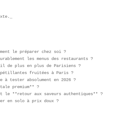
xte._

ment le préparer chez soi ?  

urablement les menus des restaurants ?  

il de plus en plus de Parisiens ?  

pétillantes fruitées à Paris ?  

e à tester absolument en 2026 ?  

tale premium** ?  

t le **retour aux saveurs authentiques** ?  

er en solo à prix doux ?  

 