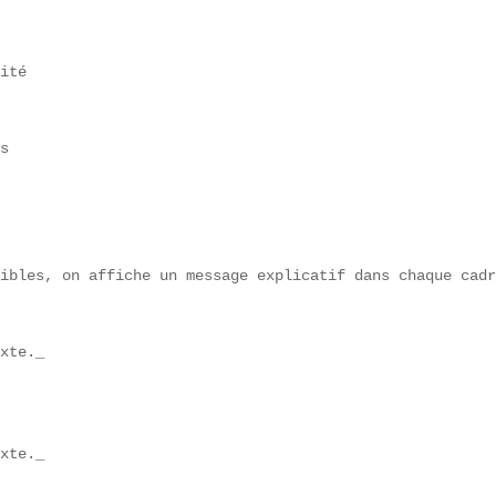
ité  

s  

ibles, on affiche un message explicatif dans chaque cadr
xte._

xte._
