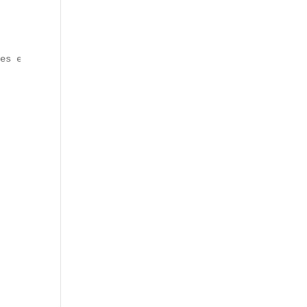
es et hashtags dédiés.  
