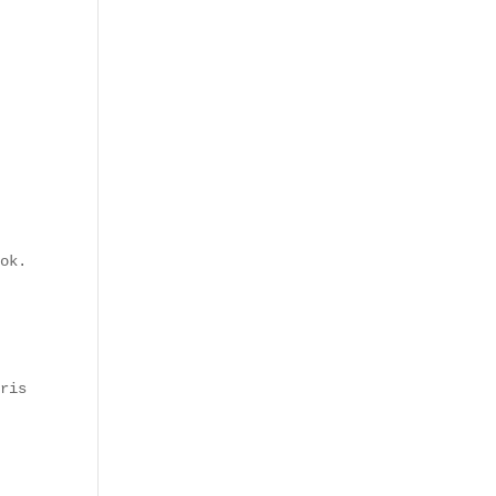
ok.

ris (Quartier Arts-et-Métiers, Rue Montorgueil…) :
