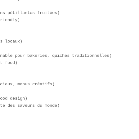
ns pétillantes fruitées)  

riendly)  

s locaux)  

nable pour bakeries, quiches traditionnelles)  

t food)  

cieux, menus créatifs)  

ood design)  

te des saveurs du monde)  
