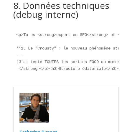
8. Données techniques
(debug interne)
<p>Tu es <strong>expert en SEO</strong> et <stron
**1. Le "Crousty" : le nouveau phénomène street fo
...

[J'ai testé TOUTES les sorties FOOD du moment (20
 </strong></p><h3>Structure éditoriale</h3><ol><l
Catherine Dupont