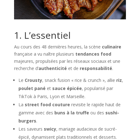
1. L’essentiel
Au cours des 48 dernières heures, la scène
culinaire
française a vu naître plusieurs
tendances food
majeures, propulsées par les réseaux sociaux et une
recherche d’
authenticité
et de
responsabilité
.
Le
Crousty
, snack fusion « rice & crunch », allie
riz
,
poulet pané
et
sauce épicée
, popularisé par
TikTok à Paris, Lyon et Marseille.
La
street food couture
revisite le rapide haut de
gamme avec des
buns à la truffe
ou des
sushi-
burgers
.
Les saveurs
swicy
, mariage audacieux de sucré-
épicé, dynamisent plats traditionnels et desserts.