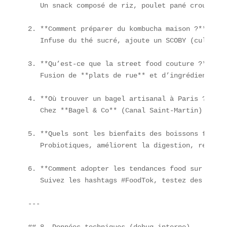
   Un snack composé de riz, poulet pané croustill
2. **Comment préparer du kombucha maison ?**  

   Infuse du thé sucré, ajoute un SCOBY (culture 
3. **Qu’est-ce que la street food couture ?**  

   Fusion de **plats de rue** et d’ingrédients de
4. **Où trouver un bagel artisanal à Paris ?**  

   Chez **Bagel & Co** (Canal Saint-Martin) ou **
5. **Quels sont les bienfaits des boissons fermen
   Probiotiques, améliorent la digestion, renforc
6. **Comment adopter les tendances food sur TikTok
   Suivez les hashtags #FoodTok, testez des recet
---
