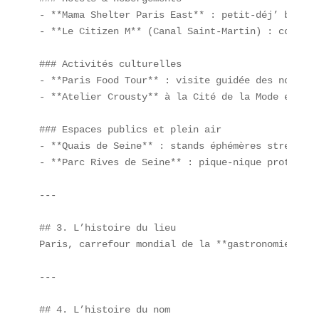
- **Mama Shelter Paris East** : petit-déj’ bagel 
- **Le Citizen M** (Canal Saint-Martin) : corner 
### Activités culturelles  

- **Paris Food Tour** : visite guidée des nouveau
- **Atelier Crousty** à la Cité de la Mode et du D
### Espaces publics et plein air  

- **Quais de Seine** : stands éphémères street fo
- **Parc Rives de Seine** : pique-nique protéiné 
---

## 3. L’histoire du lieu  

Paris, carrefour mondial de la **gastronomie mode
---

## 4. L’histoire du nom  
