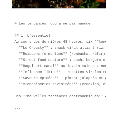
# Les tendances food à ne pas manquer

## 1. L’essentiel  

Au cours des dernières 48 heures, six **tendances
- **Le Crousty** : snack viral alliant riz, poule
- **Boissons fermentées** (kombucha, kéfir) : +22
- **Street food couture** : sushi-burgers et buns
- **Bagel artisanal** au levain maison : nouvelle
- **Influence TikTok** : recettes virales redéfin
- **Saveurs épicées** : piment jalapeño et gochuj
- **Viennoiseries revisitées** (crookies, cruffin
Ces **nouvelles tendances gastronomiques** conjug
---
