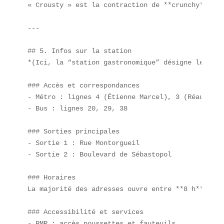
« Crousty » est la contraction de **crunchy** (cr
---

## 5. Infos sur la station  

*(Ici, la “station gastronomique” désigne le pôle
### Accès et correspondances  

- Métro : lignes 4 (Étienne Marcel), 3 (Réaumur-S
- Bus : lignes 20, 29, 38  

### Sorties principales  

- Sortie 1 : Rue Montorgueil  

- Sortie 2 : Boulevard de Sébastopol  

### Horaires  

La majorité des adresses ouvre entre **8 h** et *
### Accessibilité et services  

- PMR : accès poussettes et fauteuils  
