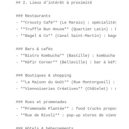
## 2. Lieux d’intérêt à proximité

### Restaurants  

- **Crousty Café** (Le Marais) : spécialités auto
- **Truffle Bun House** (Quartier Latin) : buns à
- **Bagel & Co** (Canal Saint-Martin) : bagels le
### Bars & cafés  

- **Bistro Kombucha** (Bastille) : kombucha artis
- **Kéfir Corner** (Belleville) : bar à kéfir, sm
### Boutiques & shopping  

- **La Maison du Goût** (Rue Montorgueil) : épice
- **Viennoiseries Créatives** (Châtelet) : crooki
### Rues et promenades  

- **Promenade Plantée** : food trucks proposant s
- **Rue de Rivoli** : pop-up stores de viennoiser
### Hôtels & hébergements  
