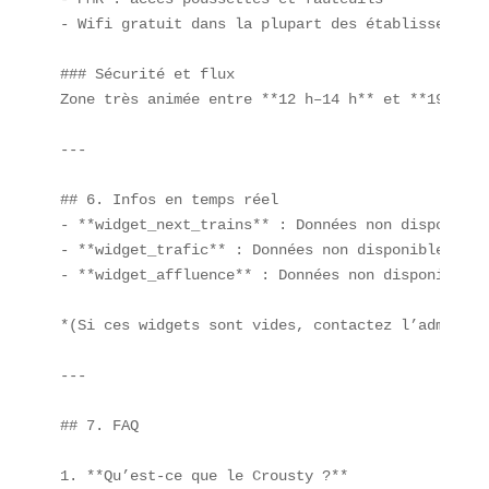
- Wifi gratuit dans la plupart des établissements

### Sécurité et flux  

Zone très animée entre **12 h–14 h** et **19 h–21
---

## 6. Infos en temps réel  

- **widget_next_trains** : Données non disponibles
- **widget_trafic** : Données non disponibles  

- **widget_affluence** : Données non disponibles  
*(Si ces widgets sont vides, contactez l’administ
---

## 7. FAQ

1. **Qu’est-ce que le Crousty ?**  
