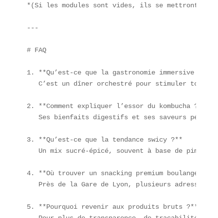
*(Si les modules sont vides, ils se mettront à jo
---

# FAQ

1. **Qu’est-ce que la gastronomie immersive ?**  

   C’est un dîner orchestré pour stimuler tous le
2. **Comment expliquer l’essor du kombucha ?**  

   Ses bienfaits digestifs et ses saveurs pétilla
3. **Qu’est-ce que la tendance swicy ?**  

   Un mix sucré-épicé, souvent à base de piments 
4. **Où trouver un snacking premium boulangerie a
   Près de la Gare de Lyon, plusieurs adresses pr
5. **Pourquoi revenir aux produits bruts ?**  

   Pour plus de transparence, de traçabilité et m