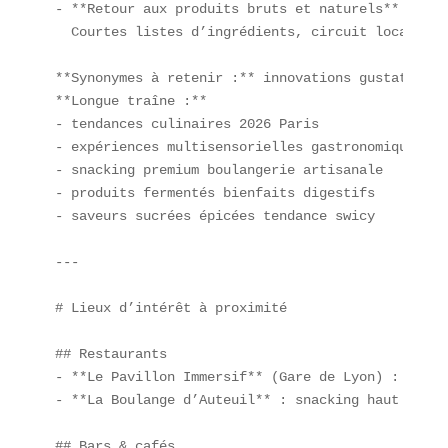
- **Retour aux produits bruts et naturels**  

  Courtes listes d’ingrédients, circuit local et 
**Synonymes à retenir :** innovations gustatives,
**Longue traîne :**  

- tendances culinaires 2026 Paris  

- expériences multisensorielles gastronomiques  

- snacking premium boulangerie artisanale  

- produits fermentés bienfaits digestifs  

- saveurs sucrées épicées tendance swicy  

---

# Lieux d’intérêt à proximité

## Restaurants  

- **Le Pavillon Immersif** (Gare de Lyon) : dîner
- **La Boulange d’Auteuil** : snacking haut de gam
## Bars & cafés  
