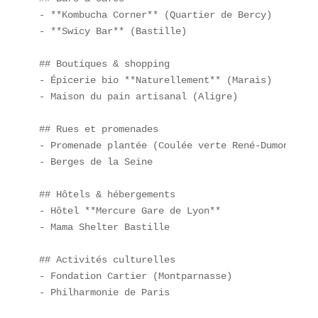
- **Kombucha Corner** (Quartier de Bercy)  

- **Swicy Bar** (Bastille)  

## Boutiques & shopping  

- Épicerie bio **Naturellement** (Marais)  

- Maison du pain artisanal (Aligre)  

## Rues et promenades  

- Promenade plantée (Coulée verte René-Dumont)  

- Berges de la Seine  

## Hôtels & hébergements  

- Hôtel **Mercure Gare de Lyon**  

- Mama Shelter Bastille  

## Activités culturelles  

- Fondation Cartier (Montparnasse)  

- Philharmonie de Paris  
