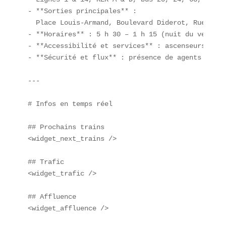
- **Sorties principales** :   

  Place Louis-Armand, Boulevard Diderot, Rue de Be
- **Horaires** : 5 h 30 – 1 h 15 (nuit du vendred
- **Accessibilité et services** : ascenseurs, toi
- **Sécurité et flux** : présence de agents SNCF 
---

# Infos en temps réel

## Prochains trains  

<widget_next_trains />  

## Trafic  

<widget_trafic />  

## Affluence  

<widget_affluence />  
