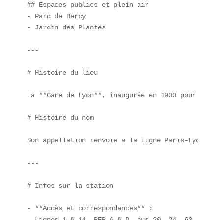
## Espaces publics et plein air  

- Parc de Bercy  

- Jardin des Plantes  

---

# Histoire du lieu

La **Gare de Lyon**, inaugurée en 1900 pour l’Exp
# Histoire du nom

Son appellation renvoie à la ligne Paris–Lyons–Mé
---

# Infos sur la station

- **Accès et correspondances** :  

  Lignes 1 & 14, RER A & D, bus 20, 24, 63, 65, 87