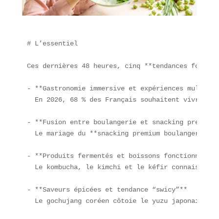
# L’essentiel

Ces dernières 48 heures, cinq **tendances food** 
- **Gastronomie immersive et expériences multisen
  En 2026, 68 % des Français souhaitent vivre des
- **Fusion entre boulangerie et snacking premium**
  Le mariage du **snacking premium boulangerie ar
- **Produits fermentés et boissons fonctionnelles*
  Le kombucha, le kimchi et le kéfir connaissent 
- **Saveurs épicées et tendance “swicy”**  

  Le gochujang coréen côtoie le yuzu japonais pou