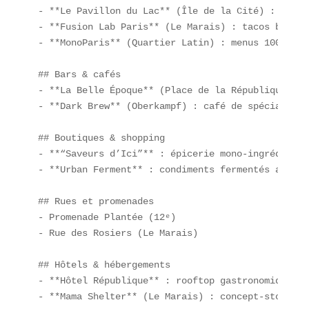
- **Le Pavillon du Lac** (Île de la Cité) : spect
- **Fusion Lab Paris** (Le Marais) : tacos bulgog
- **MonoParis** (Quartier Latin) : menus 100 % ch
## Bars & cafés

- **La Belle Époque** (Place de la République) : 
- **Dark Brew** (Oberkampf) : café de spécialité,
## Boutiques & shopping

- **“Saveurs d’Ici”** : épicerie mono-ingrédient  
- **Urban Ferment** : condiments fermentés artisan
## Rues et promenades

- Promenade Plantée (12ᵉ)  

- Rue des Rosiers (Le Marais)  

## Hôtels & hébergements

- **Hôtel République** : rooftop gastronomique  

- **Mama Shelter** (Le Marais) : concept-store & 