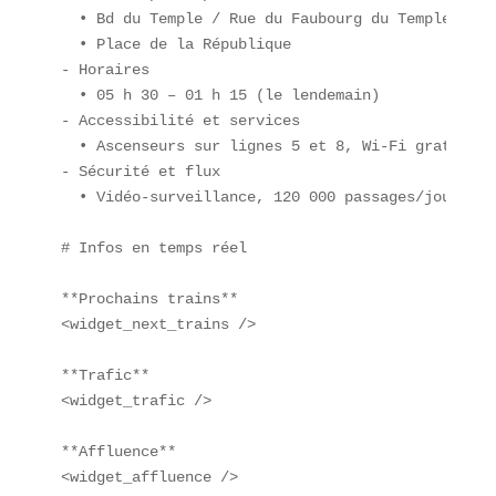
  • Bd du Temple / Rue du Faubourg du Temple  

  • Place de la République  

- Horaires  

  • 05 h 30 – 01 h 15 (le lendemain)  

- Accessibilité et services  

  • Ascenseurs sur lignes 5 et 8, Wi-Fi gratuit  

- Sécurité et flux  

  • Vidéo-surveillance, 120 000 passages/jour en m
# Infos en temps réel

**Prochains trains**  

<widget_next_trains />

**Trafic**  

<widget_trafic />

**Affluence**  

<widget_affluence />
