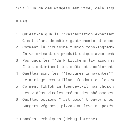
*(Si l’un de ces widgets est vide, cela signifie 
# FAQ

1. Qu’est-ce que la **restauration expérientielle*
   C’est l’art de mêler gastronomie et spectacle 
2. Comment la **cuisine fusion mono-ingrédient** 
   En valorisant un produit unique avec créativit
3. Pourquoi les **dark kitchens livraison rapide*
   Elles optimisent les coûts et accélèrent la li
4. Quelles sont les **textures innovantes** incon
   Le mariage croustillant–fondant et les saveurs
5. Comment TikTok influence-t-il nos choix alimen
   Les vidéos virales créent des phénomènes de mo
6. Quelles options “fast good” trouver près de Ré
   Burgers véganes, pizzas au levain, pokés bowl 