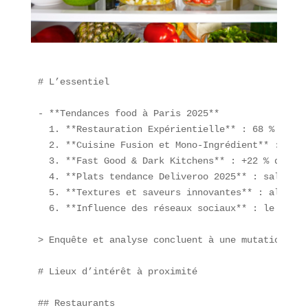
# L’essentiel

- **Tendances food à Paris 2025**  

  1. **Restauration Expérientielle** : 68 % des F
  2. **Cuisine Fusion et Mono-Ingrédient** : des 
  3. **Fast Good & Dark Kitchens** : +22 % de cro
  4. **Plats tendance Deliveroo 2025** : salades 
  5. **Textures et saveurs innovantes** : allianc
  6. **Influence des réseaux sociaux** : le “Crou
> Enquête et analyse concluent à une mutation ver
# Lieux d’intérêt à proximité

## Restaurants
