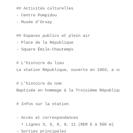
## Activités culturelles

- Centre Pompidou  

- Musée d’Orsay  

## Espaces publics et plein air

- Place de la République  

- Square Émile-Chautemps  

# L’histoire du lieu  

La station République, ouverte en 1903, a vu défi
# L’histoire du nom  

Baptisée en hommage à la Troisième République (18
# Infos sur la station

- Accès et correspondances  

  • Lignes 3, 5, 8, 9, 11 (RER E à 500 m)  

- Sorties principales  
