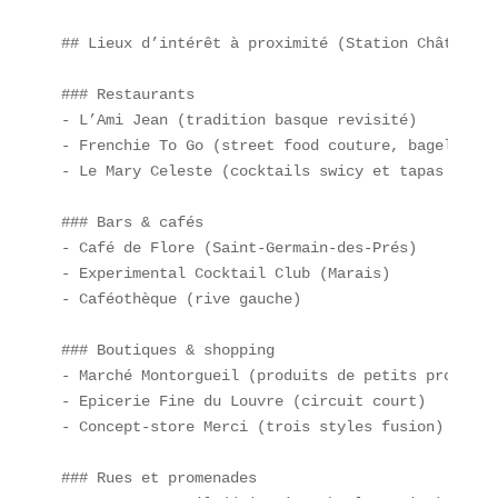
## Lieux d’intérêt à proximité (Station Châtelet 
### Restaurants  

- L’Ami Jean (tradition basque revisité)  

- Frenchie To Go (street food couture, bagels gour
- Le Mary Celeste (cocktails swicy et tapas fusion
### Bars & cafés  

- Café de Flore (Saint-Germain-des-Prés)  

- Experimental Cocktail Club (Marais)  

- Caféothèque (rive gauche)

### Boutiques & shopping  

- Marché Montorgueil (produits de petits producteu
- Epicerie Fine du Louvre (circuit court)  

- Concept-store Merci (trois styles fusion)

### Rues et promenades  
