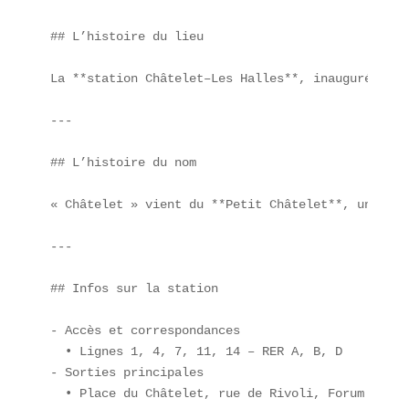
## L’histoire du lieu

La **station Châtelet–Les Halles**, inaugurée en 
---

## L’histoire du nom

« Châtelet » vient du **Petit Châtelet**, une for
---

## Infos sur la station

- Accès et correspondances  

  • Lignes 1, 4, 7, 11, 14 – RER A, B, D  

- Sorties principales  

  • Place du Châtelet, rue de Rivoli, Forum des Ha