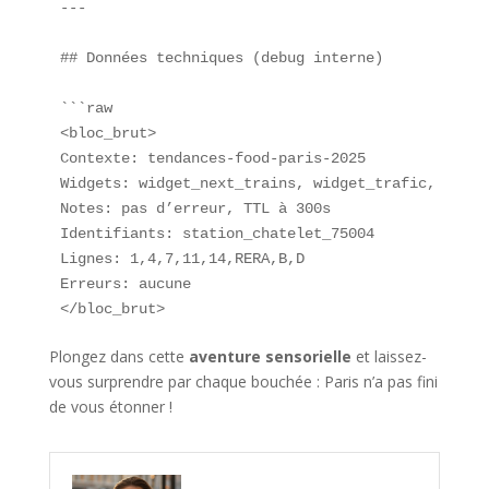
---

## Données techniques (debug interne)

```raw

<bloc_brut>

Contexte: tendances-food-paris-2025

Widgets: widget_next_trains, widget_trafic, widge
Notes: pas d’erreur, TTL à 300s

Identifiants: station_chatelet_75004

Lignes: 1,4,7,11,14,RERA,B,D

Erreurs: aucune

</bloc_brut>
Plongez dans cette
aventure sensorielle
et laissez-
vous surprendre par chaque bouchée : Paris n’a pas fini
de vous étonner !