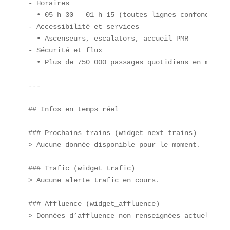
- Horaires  

  • 05 h 30 – 01 h 15 (toutes lignes confondues)  
- Accessibilité et services  

  • Ascenseurs, escalators, accueil PMR  

- Sécurité et flux  

  • Plus de 750 000 passages quotidiens en moyenne
---

## Infos en temps réel

### Prochains trains (widget_next_trains)  

> Aucune donnée disponible pour le moment.

### Trafic (widget_trafic)  

> Aucune alerte trafic en cours.

### Affluence (widget_affluence)  

> Données d’affluence non renseignées actuellement