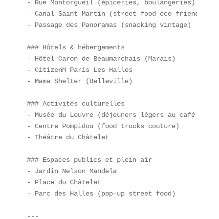
- Rue Montorgueil (épiceries, boulangeries)  

- Canal Saint-Martin (street food éco-friendly)  

- Passage des Panoramas (snacking vintage)

### Hôtels & hébergements  

- Hôtel Caron de Beaumarchais (Marais)  

- CitizenM Paris Les Halles  

- Mama Shelter (Belleville)

### Activités culturelles  

- Musée du Louvre (déjeuners légers au café Marly)
- Centre Pompidou (food trucks couture)  

- Théâtre du Châtelet

### Espaces publics et plein air  

- Jardin Nelson Mandela  

- Place du Châtelet  

- Parc des Halles (pop-up street food)

---
