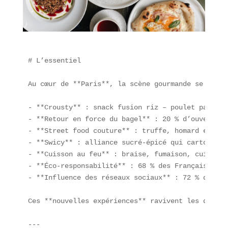
# L’essentiel

Au cœur de **Paris**, la scène gourmande se réinv
- **Crousty** : snack fusion riz – poulet pané – 
- **Retour en force du bagel** : 20 % d’ouverture
- **Street food couture** : truffe, homard et pro
- **Swicy** : alliance sucré-épicé qui cartonne d
- **Cuisson au feu** : braise, fumaison, cuisson 
- **Éco-responsabilité** : 68 % des Français sont
- **Influence des réseaux sociaux** : 72 % des Fr
Ces **nouvelles expériences** ravivent les quarti
---
