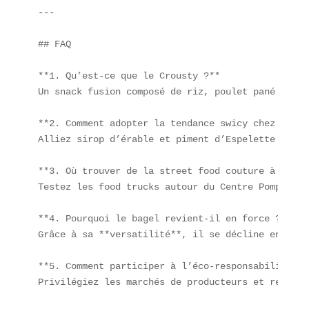
---

## FAQ

**1. Qu’est-ce que le Crousty ?**  

Un snack fusion composé de riz, poulet pané et sa
**2. Comment adopter la tendance swicy chez soi ?*
Alliez sirop d’érable et piment d’Espelette dans 
**3. Où trouver de la street food couture à Paris 
Testez les food trucks autour du Centre Pompidou 
**4. Pourquoi le bagel revient-il en force ?**  

Grâce à sa **versatilité**, il se décline en vers
**5. Comment participer à l’éco-responsabilité cu
Privilégiez les marchés de producteurs et réduise